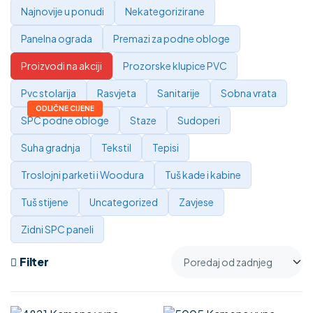
Najnovije u ponudi
Nekategorizirane
Panelna ograda
Premazi za podne obloge
Proizvodi na akciji
Prozorske klupice PVC
Pvc stolarija
Rasvjeta
Sanitarije
Sobna vrata
SPC podne obloge
Staze
Sudoperi
Suha gradnja
Tekstil
Tepisi
Troslojni parketi i Woodura
Tuš kade i kabine
Tuš stijene
Uncategorized
Zavjese
Zidni SPC paneli
Filter