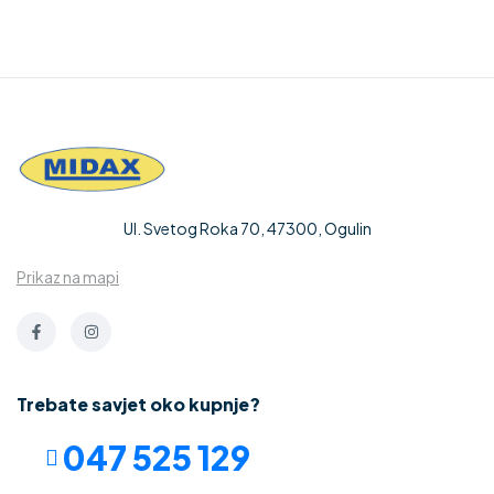
Ul. Svetog Roka 70, 47300, Ogulin
Prikaz na mapi
Trebate savjet oko kupnje?
047 525 129