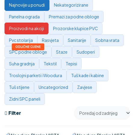
Najnovije u ponudi
Nekategorizirane
Panelna ograda
Premazi za podne obloge
Proizvodi na akciji
Prozorske klupice PVC
Pvc stolarija
Rasvjeta
Sanitarije
Sobna vrata
SPC podne obloge
Staze
Sudoperi
Suha gradnja
Tekstil
Tepisi
Troslojni parketi i Woodura
Tuš kade i kabine
Tuš stijene
Uncategorized
Zavjese
Zidni SPC paneli
Filter