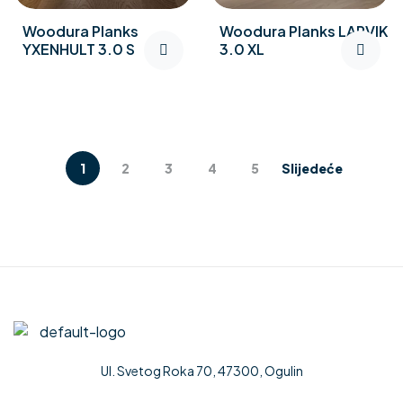
Woodura Planks
Woodura Planks LARVIK
YXENHULT 3.0 S
3.0 XL
1
2
3
4
5
Slijedeće
Ul. Svetog Roka 70, 47300, Ogulin