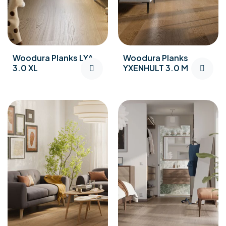
Woodura Planks LYA
Woodura Planks
3.0 XL
YXENHULT 3.0 M