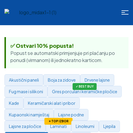
✅ Ostvari 10% popusta!
Popust se automatski primjenjuje pri plaćanju po
ponudi (virmanom) ili jednokratno karticom.
Akustični paneli
Boja za zidove
Drvene lajsne
Fug mase i silikoni
Gres porculan i keramičke pločice
Kade
Keramičarski alat i pribor
Kupaonski namještaj
Lajsne podne
Lajsne za pločice
Laminati
Linoleumi
Ljepila