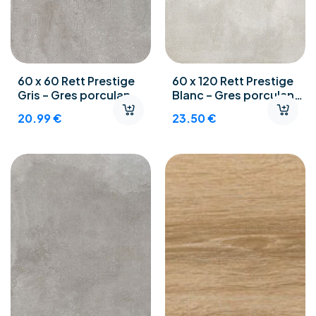
60 x 60 Rett Prestige
60 x 120 Rett Prestige
Gris – Gres porculan
Blanc – Gres porculan
podne pločice
podne pločice
20.99
€
23.50
€