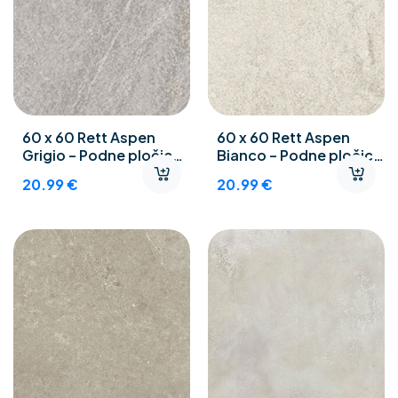
60 x 60 Rett Aspen
60 x 60 Rett Aspen
Grigio – Podne pločice
Bianco – Podne pločice
gres poculan
gres poculan
20.99
€
20.99
€