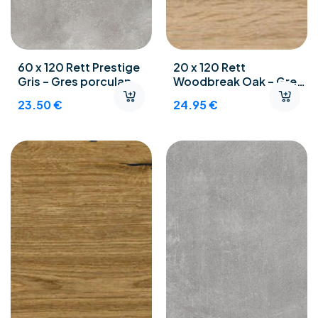
60 x 120 Rett Prestige
20 x 120 Rett
Gris – Gres porculan
Woodbreak Oak – Gres
podne pločice
porculan podne
23.50
€
24.95
€
pločice