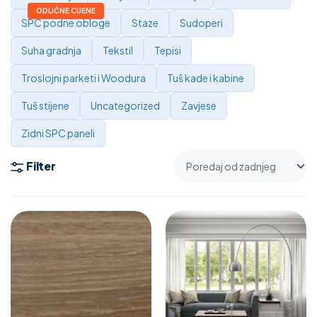
SPC podne obloge
Staze
Sudoperi
Suha gradnja
Tekstil
Tepisi
Troslojni parketi i Woodura
Tuš kade i kabine
Tuš stijene
Uncategorized
Zavjese
Zidni SPC paneli
Filter