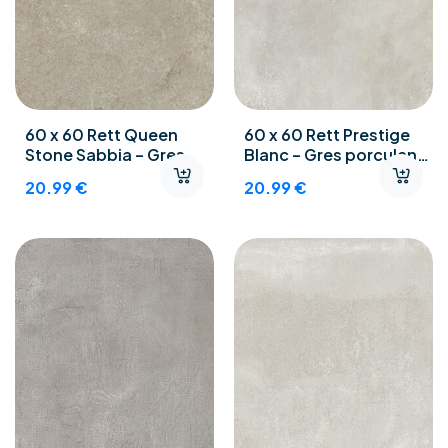
60 x 60 Rett Queen
60 x 60 Rett Prestige
Stone Sabbia – Gres
Blanc – Gres porculan
porculan podne
podne pločice
20.99
€
20.99
€
pločice