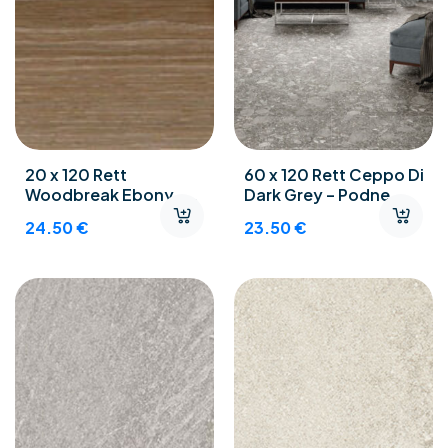
20 x 120 Rett
60 x 120 Rett Ceppo Di
Woodbreak Ebony –
Dark Grey – Podne
Gres porculan pločice
pločice gres poculan
24.50
€
23.50
€