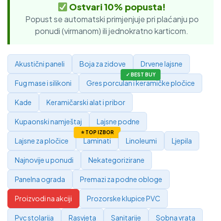
Ostvari 10% popusta!
Popust se automatski primjenjuje pri plaćanju po
ponudi (virmanom) ili jednokratno karticom.
Akustični paneli
Boja za zidove
Drvene lajsne
Fug mase i silikoni
Gres porculan i keramičke pločice
Kade
Keramičarski alat i pribor
Kupaonski namještaj
Lajsne podne
Lajsne za pločice
Laminati
Linoleumi
Ljepila
Najnovije u ponudi
Nekategorizirane
Panelna ograda
Premazi za podne obloge
Proizvodi na akciji
Prozorske klupice PVC
Pvc stolarija
Rasvjeta
Sanitarije
Sobna vrata