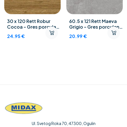
30 x 120 Rett Robur
60.5 x 121 Rett Maeva
Cocoa – Gres porculan
Grigio – Gres porculan
podne pločice
podne pločice
24.95
€
20.99
€
Ul. Svetog Roka 70, 47300, Ogulin