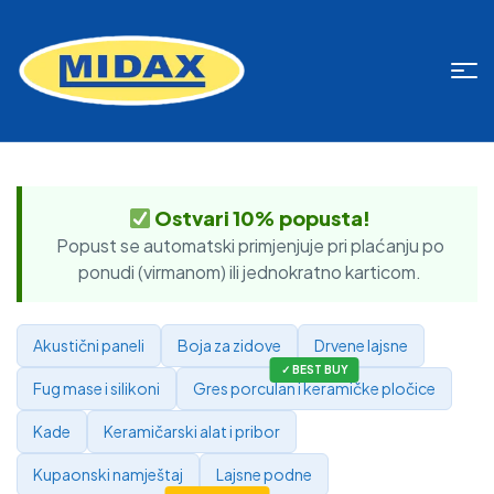
Ostvari 10% popusta!
Popust se automatski primjenjuje pri plaćanju po
ponudi (virmanom) ili jednokratno karticom.
Akustični paneli
Boja za zidove
Drvene lajsne
Fug mase i silikoni
Gres porculan i keramičke pločice
Kade
Keramičarski alat i pribor
Kupaonski namještaj
Lajsne podne