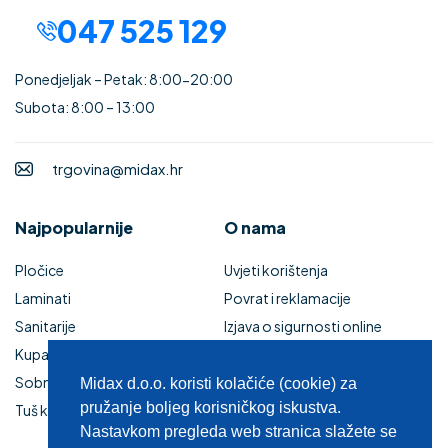
047 525 129
Ponedjeljak – Petak: 8:00-20:00
Subota: 8:00 – 13:00
trgovina@midax.hr
Najpopularnije
O nama
Pločice
Uvjeti korištenja
Laminati
Povrat i reklamacije
Sanitarije
Izjava o sigurnosti online
Kupaonski namještaj
plaćanja
Sobna vrata
Kupaonski namještaj
Midax d.o.o. koristi kolačiće (cookie) za
pružanje boljeg korisničkog iskustva.
Tuš kabine i kade
Zaštita privatnosti
Nastavkom pregleda web stranica slažete se