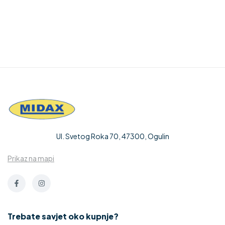
Ul. Svetog Roka 70, 47300, Ogulin
Prikaz na mapi
Trebate savjet oko kupnje?