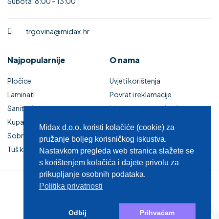
Subota: 8:00 – 13:00
trgovina@midax.hr
Najpopularnije
O nama
Pločice
Uvjeti korištenja
Laminati
Povrat i reklamacije
Sanitarije
Izjava o sigurnosti online
Kupaonski namještaj
plaćanja
Midax d.o.o. koristi kolačiće (cookie) za
Sobna vrata
Kupaonski namještaj
pružanje boljeg korisničkog iskustva.
Tuš kabine i kade
Zaštita privatnosti
Nastavkom pregleda web stranica slažete se
s korištenjem kolačića i dajete privolu za
prikupljanje osobnih podataka.
Politika privatnosti
© 2025 MIDAX d.o.o.
0
Odbij
Prihvaćam