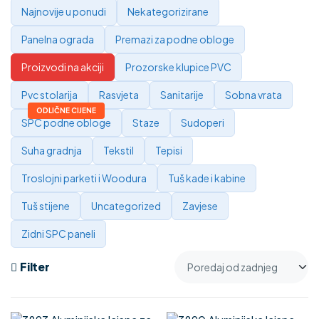
Najnovije u ponudi
Nekategorizirane
Panelna ograda
Premazi za podne obloge
Proizvodi na akciji
Prozorske klupice PVC
Pvc stolarija
Rasvjeta
Sanitarije
Sobna vrata
SPC podne obloge
Staze
Sudoperi
Suha gradnja
Tekstil
Tepisi
Troslojni parketi i Woodura
Tuš kade i kabine
Tuš stijene
Uncategorized
Zavjese
Zidni SPC paneli
Filter