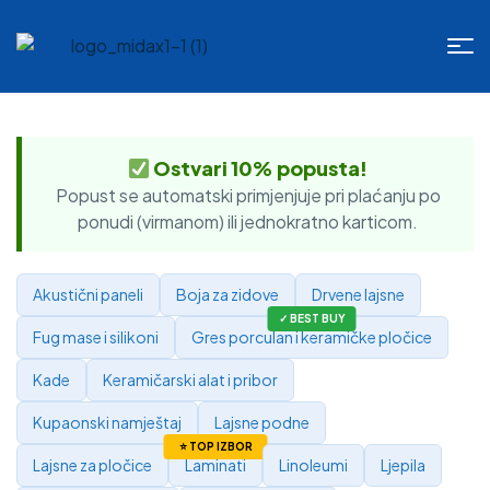
Ostvari 10% popusta!
Popust se automatski primjenjuje pri plaćanju po
ponudi (virmanom) ili jednokratno karticom.
Akustični paneli
Boja za zidove
Drvene lajsne
Fug mase i silikoni
Gres porculan i keramičke pločice
Kade
Keramičarski alat i pribor
Kupaonski namještaj
Lajsne podne
Lajsne za pločice
Laminati
Linoleumi
Ljepila