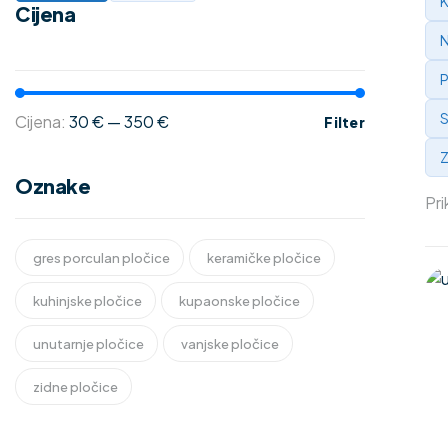
K
Cijena
N
P
S
Cijena:
30 €
—
350 €
Filter
Z
Oznake
Pri
gres porculan pločice
keramičke pločice
kuhinjske pločice
kupaonske pločice
unutarnje pločice
vanjske pločice
zidne pločice