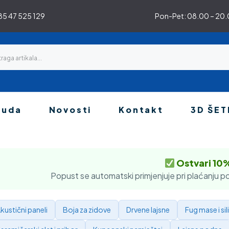
5 47 525 129
Pon-Pet: 08.00 – 20.0
nuda
Novosti
Kontakt
3D ŠET
Ostvari 10
Popust se automatski primjenjuje pri plaćanju po
kustični paneli
Boja za zidove
Drvene lajsne
Fug mase i sil