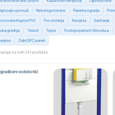
eramičarski alat i pribor
Kupaonski namještaj
Lajsne podne
ajnovije u ponudi
Nekategorizirane
Panelna ograda
Prem
rozorske klupice PVC
Pvc stolarija
Rasvjeta
Sanitarije
uha gradnja
Tekstil
Tepisi
Troslojni parketi i Woodura
avjese
Zidni SPC paneli
kazuje se svih 14 rezultata