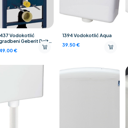
437 Vodokotlić
1394 Vodokotlić Aqua
gradbeni Geberit Delta
39.50
€
0
49.00
€