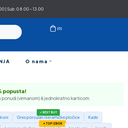
0 | Sub: 0 8.00 – 13.00
(0)
NJA
O nama
% popusta!
 ponudi (virmanom) ili jednokratno karticom.
ikoni
Gres porculan i keramičke pločice
Kade