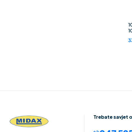
1
1
3
Trebate savjet 