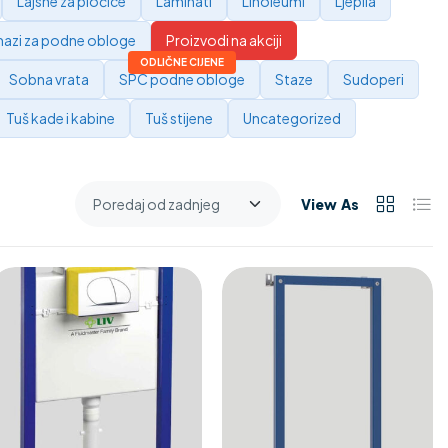
Lajsne za pločice
Laminati
Linoleumi
Ljepila
azi za podne obloge
Proizvodi na akciji
Sobna vrata
SPC podne obloge
Staze
Sudoperi
Tuš kade i kabine
Tuš stijene
Uncategorized
View As