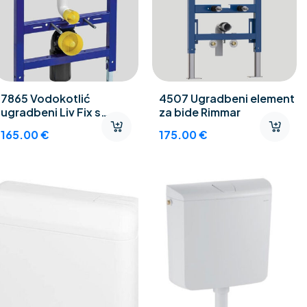
7865 Vodokotlić
4507 Ugradbeni element
ugradbeni Liv Fix s
za bide Rimmar
tipkom Selenite 675141
165.00
€
175.00
€