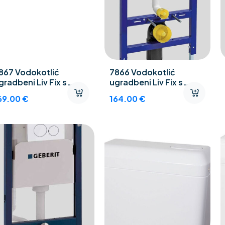
867 Vodokotlić
7866 Vodokotlić
gradbeni Liv Fix s
ugradbeni Liv Fix s
ipkom Dots Duo 675510
tipkom Key Duo 675511
69.00
€
164.00
€