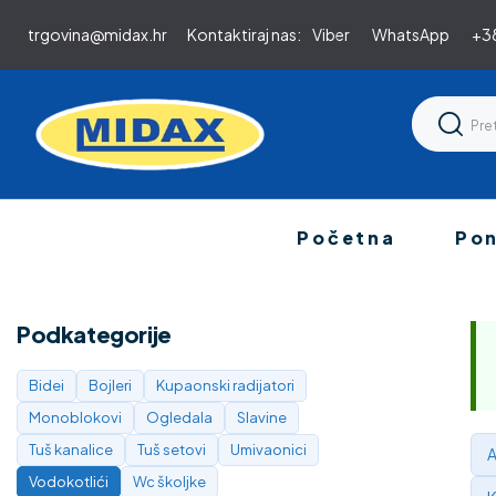
trgovina@midax.hr
Kontaktiraj nas:
Viber
WhatsApp
+38
Početna
Po
Podkategorije
Bidei
Bojleri
Kupaonski radijatori
Monoblokovi
Ogledala
Slavine
Tuš kanalice
Tuš setovi
Umivaonici
A
Vodokotlići
Wc školjke