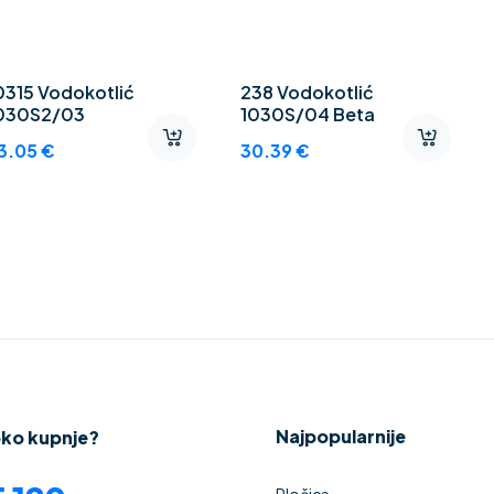
0315 Vodokotlić
238 Vodokotlić
030S2/03
1030S/04 Beta
3.05
€
30.39
€
Najpopularnije
oko kupnje?
Pločice