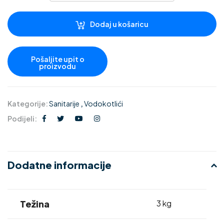
Dodaj u košaricu
Kategorije:
Sanitarije
,
Vodokotlići
Podijeli:
Dodatne informacije
Težina
3 kg