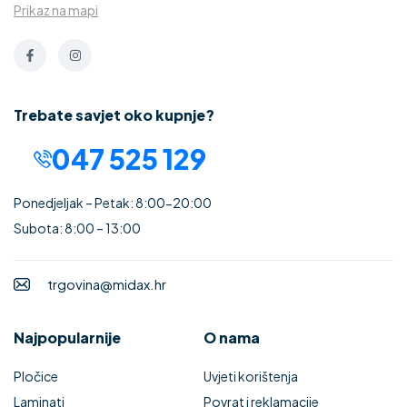
Prikaz na mapi
Trebate savjet oko kupnje?
047 525 129
Ponedjeljak – Petak: 8:00-20:00
Subota: 8:00 – 13:00
trgovina@midax.hr
Najpopularnije
O nama
Pločice
Uvjeti korištenja
Laminati
Povrat i reklamacije