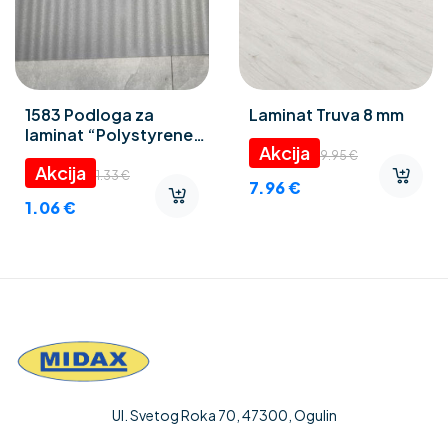
1583 Podloga za
Laminat Truva 8 mm
laminat “Polystyrene
foam” 3 mm
9.95
€
1.33
€
7.96
€
1.06
€
Ul. Svetog Roka 70, 47300, Ogulin