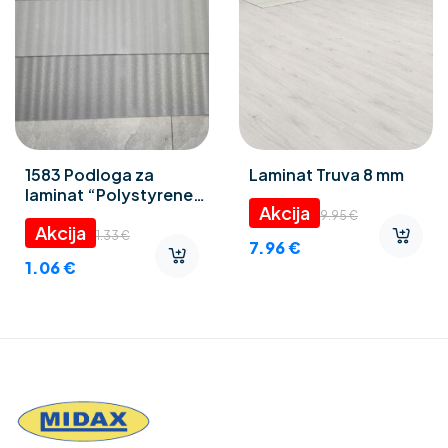
1583 Podloga za
Laminat Truva 8 mm
laminat “Polystyrene
foam” 3 mm
9.95
€
1.33
€
7.96
€
1.06
€