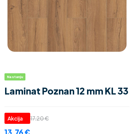
Na stanju
Laminat Poznan 12 mm KL 33
17.20
€
13.76
€