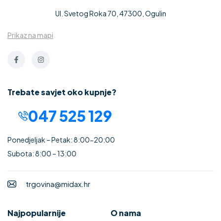
Ul. Svetog Roka 70, 47300, Ogulin
Prikaz na mapi
Trebate savjet oko kupnje?
047 525 129
Ponedjeljak – Petak: 8:00-20:00
Subota: 8:00 – 13:00
trgovina@midax.hr
Najpopularnije
O nama