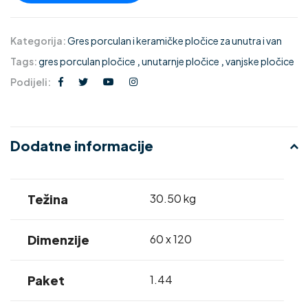
Kategorija:
Gres porculan i keramičke pločice za unutra i van
Tags:
gres porculan pločice
,
unutarnje pločice
,
vanjske pločice
Podijeli:
Dodatne informacije
Težina
30.50 kg
Dimenzije
60 x 120
Paket
1.44