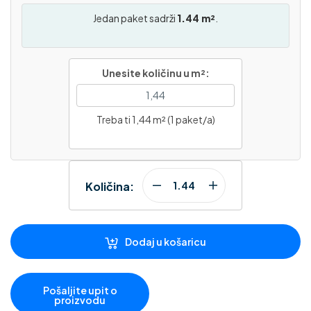
Jedan paket sadrži
1.44 m²
.
Unesite količinu u m²:
Treba ti 1,44 m² (1 paket/a)
Količina:
Dodaj u košaricu