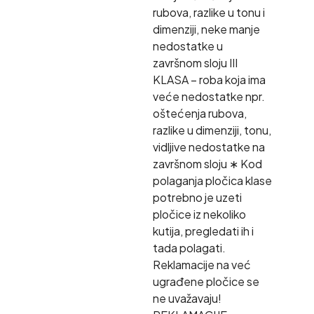
rubova, razlike u tonu i
dimenziji, neke manje
nedostatke u
završnom sloju III
KLASA – roba koja ima
veće nedostatke npr.
oštećenja rubova,
razlike u dimenziji, tonu,
vidljive nedostatke na
završnom sloju ∗ Kod
polaganja pločica klase
potrebno je uzeti
pločice iz nekoliko
kutija, pregledati ih i
tada polagati.
Reklamacije na već
ugrađene pločice se
ne uvažavaju!