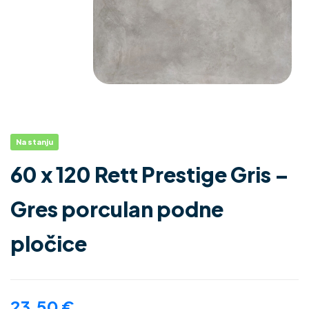
Na stanju
60 x 120 Rett Prestige Gris –
Gres porculan podne
pločice
23.50
€