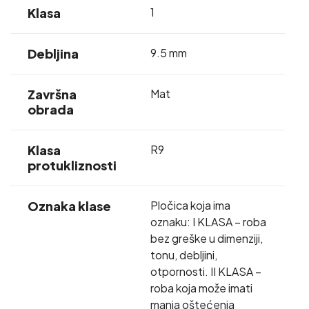
Klasa
1
Debljina
9.5 mm
Završna
Mat
obrada
Klasa
R9
protukliznosti
Oznaka klase
Pločica koja ima
oznaku: I KLASA – roba
bez greške u dimenziji,
tonu, debljini,
otpornosti. II KLASA –
roba koja može imati
manja oštećenja