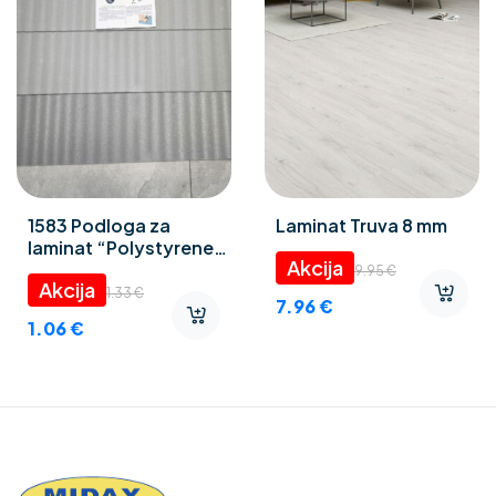
1583 Podloga za
Laminat Truva 8 mm
laminat “Polystyrene
foam” 3 mm
9.95
€
1.33
€
7.96
€
1.06
€