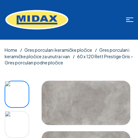
Home
Gres porculan i keramičke pločice
Gres porculan i
keramičke pločice za unutra i van
60 x 120 Rett Prestige Gris –
Gres porculan podne pločice