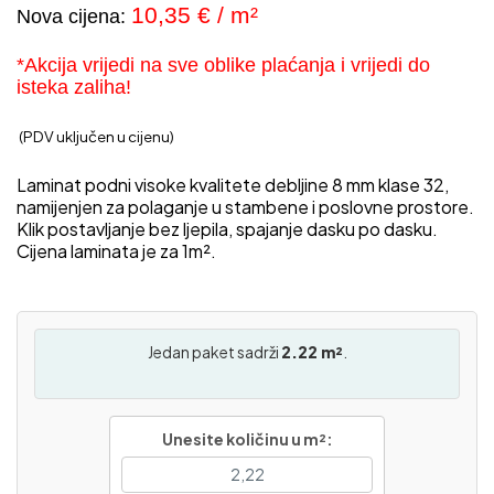
10,35 € / m²
Nova cijena:
*Akcija vrijedi na sve oblike plaćanja i vrijedi do
isteka zaliha!
(PDV uključen u cijenu)
Laminat podni visoke kvalitete debljine 8 mm klase 32,
namijenjen za polaganje u stambene i poslovne prostore.
Klik postavljanje bez ljepila, spajanje dasku po dasku.
Cijena laminata je za 1m².
Jedan paket sadrži
2.22 m²
.
Unesite količinu u m²: