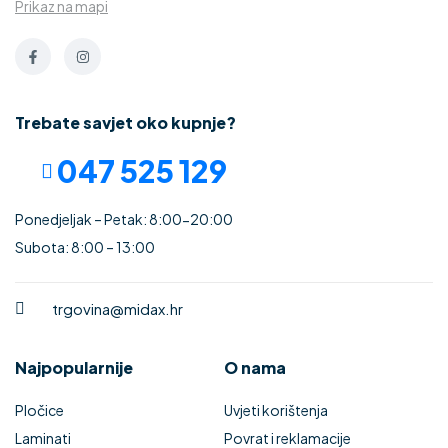
Prikaz na mapi
Trebate savjet oko kupnje?
047 525 129
Ponedjeljak – Petak: 8:00-20:00
Subota: 8:00 – 13:00
trgovina@midax.hr
Najpopularnije
O nama
Pločice
Uvjeti korištenja
Laminati
Povrat i reklamacije