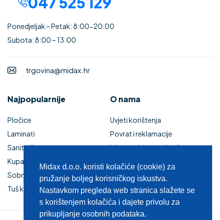
047 525 129
Ponedjeljak – Petak: 8:00-20:00
Subota: 8:00 – 13:00
trgovina@midax.hr
Najpopularnije
O nama
Pločice
Uvjeti korištenja
Laminati
Povrat i reklamacije
Sanitarije
Izjava o sigurnosti online
Kupaonski namještaj
plaćanja
Midax d.o.o. koristi kolačiće (cookie) za
Sobna vrata
Kupaonski namještaj
pružanje boljeg korisničkog iskustva.
Tuš kabine i kade
Zaštita privatnosti
Nastavkom pregleda web stranica slažete se
s korištenjem kolačića i dajete privolu za
prikupljanje osobnih podataka.