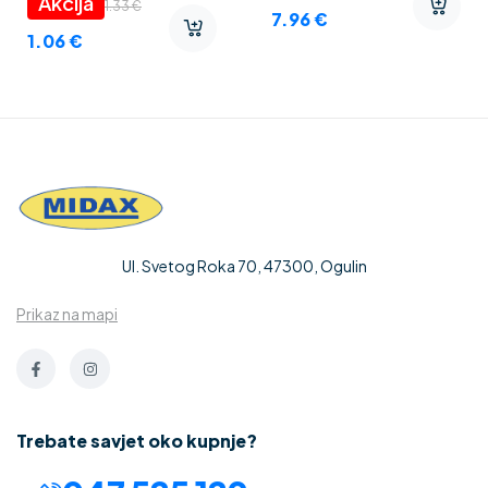
1.33
€
7.96
€
1.06
€
Ul. Svetog Roka 70, 47300, Ogulin
Prikaz na mapi
Trebate savjet oko kupnje?