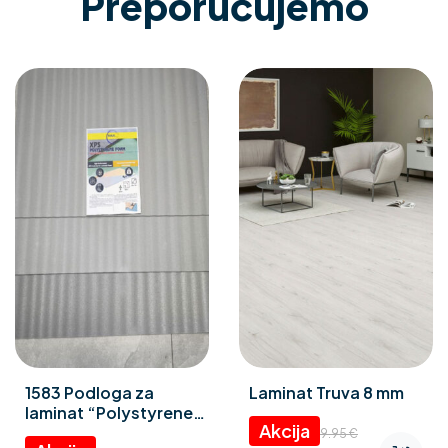
Preporučujemo
1583 Podloga za
Laminat Truva 8 mm
laminat “Polystyrene
foam” 3 mm
9.95
€