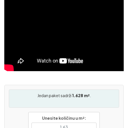
Jedan paket sadrži
1.628 m²
.
Unesite količinu u m²: