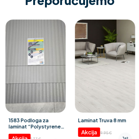
Preporučujemo
1583 Podloga za
Laminat Truva 8 mm
laminat “Polystyrene
foam” 3 mm
9.95
€