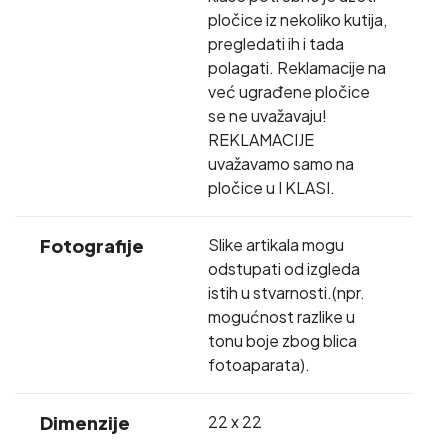
pločice iz nekoliko kutija,
pregledati ih i tada
polagati. Reklamacije na
već ugrađene pločice
se ne uvažavaju!
REKLAMACIJE
uvažavamo samo na
pločice u I KLASI.
Fotografije
Slike artikala mogu
odstupati od izgleda
istih u stvarnosti.(npr.
mogućnost razlike u
tonu boje zbog blica
fotoaparata).
Dimenzije
22 x 22