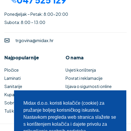
047 525 129
Ponedjeljak – Petak: 8:00-20:00
Subota: 8:00 – 13:00
trgovina@midax.hr
Najpopularnije
O nama
Pločice
Uvjeti korištenja
Laminati
Povrat i reklamacije
Sanitarije
Izjava o sigurnosti online
Kupaonski namještaj
plaćanja
Sobna vrata
Kupaonski namještaj
Midax d.o.o. koristi kolačiće (cookie) za
pružanje boljeg korisničkog iskustva.
Tuš kabine i kade
Zaštita privatnosti
Nastavkom pregleda web stranica slažete se
s korištenjem kolačića i dajete privolu za