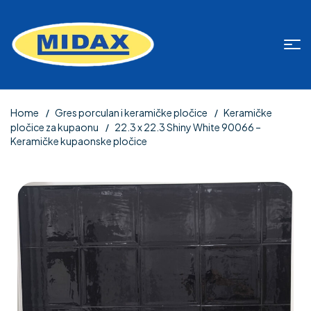
Home
Gres porculan i keramičke pločice
Keramičke
pločice za kupaonu
22.3 x 22.3 Shiny White 90066 –
Keramičke kupaonske pločice