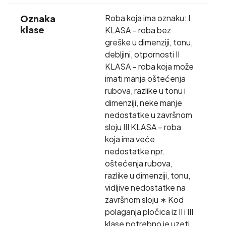
Oznaka
Roba koja ima oznaku: I
klase
KLASA – roba bez
greške u dimenziji, tonu,
debljini, otpornosti II
KLASA – roba koja može
imati manja oštećenja
rubova, razlike u tonu i
dimenziji, neke manje
nedostatke u završnom
sloju III KLASA – roba
koja ima veće
nedostatke npr.
oštećenja rubova,
razlike u dimenziji, tonu,
vidljive nedostatke na
završnom sloju ∗ Kod
polaganja pločica iz II i III
klase potrebno je uzeti