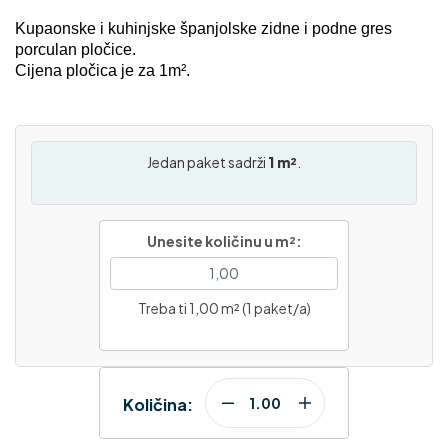
Kupaonske i kuhinjske španjolske zidne i podne gres
porculan pločice.
Cijena pločica je za 1m².
Jedan paket sadrži
1 m²
.
Unesite količinu u m²:
Treba ti 1,00 m² (1 paket/a)
Količina: