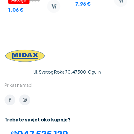
1.33
€
7.96
€
1.06
€
Ul. Svetog Roka 70, 47300, Ogulin
Prikaz na mapi
Trebate savjet oko kupnje?