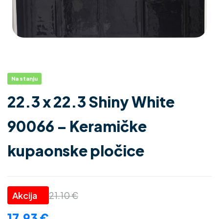
Na stanju
22.3 x 22.3 Shiny White
90066 – Keramičke
kupaonske pločice
21.10
€
17.93
€