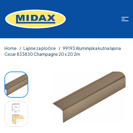
Home
Lajsne za pločice
99193 Aluminijska kutna lajsna
Cezar 833830 Champagne 20 x 20 2m