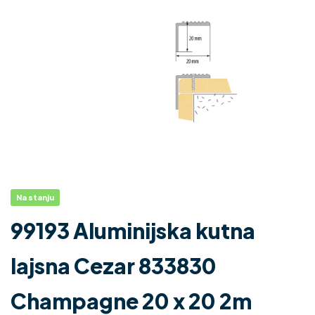
Na stanju
99193 Aluminijska kutna
lajsna Cezar 833830
Champagne 20 x 20 2m