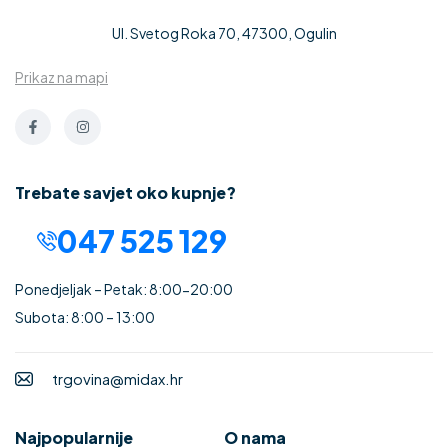
Ul. Svetog Roka 70, 47300, Ogulin
Prikaz na mapi
Trebate savjet oko kupnje?
047 525 129
Ponedjeljak – Petak: 8:00-20:00
Subota: 8:00 – 13:00
trgovina@midax.hr
Najpopularnije
O nama