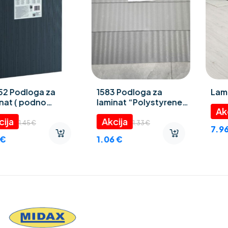
1583 Podloga za
Laminat Truva 8 mm
laminat “Polystyrene
foam” 3 mm
9.95
€
1.33
€
7.96
€
1.06
€