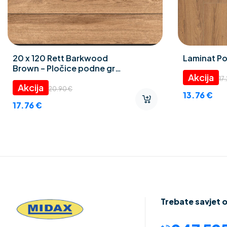
20 x 120 Rett Barkwood
Laminat Po
Brown – Pločice podne gres
porculan
17
20.90
€
13.76
€
17.76
€
Trebate savjet 