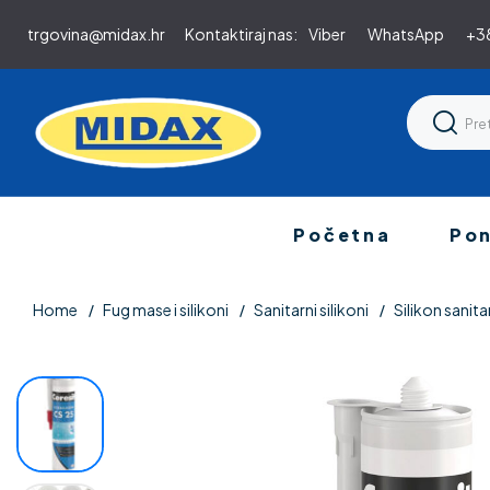
trgovina@midax.hr
Kontaktiraj nas:
Viber
WhatsApp
+38
Početna
Po
Home
Fug mase i silikoni
Sanitarni silikoni
Silikon sani