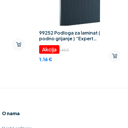
99252 Podloga za laminat (
podno grijanje ) “Expert
Thermo CEZAR” 2 mm
1.45
€
1.16
€
O nama