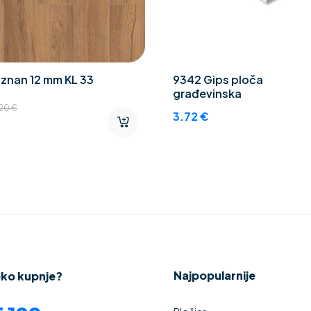
znan 12 mm KL 33
9342 Gips ploča
građevinska
.20
€
3.72
€
Najpopularnije
oko kupnje?