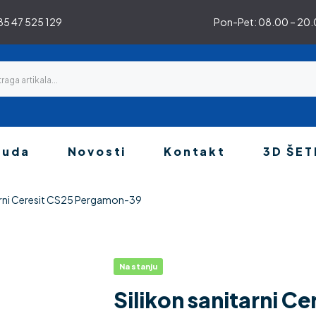
5 47 525 129
Pon-Pet: 08.00 – 20.0
nuda
Novosti
Kontakt
3D ŠET
tarni Ceresit CS25 Pergamon-39
Na stanju
Silikon sanitarni 