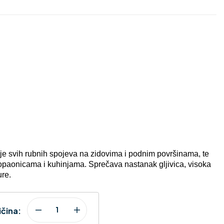
13.10
13.30
€
€
ljenje svih rubnih spojeva na zidovima i podnim površinama, te
kopaonicama i kuhinjama.
Sprečava nastanak gljivica, visoka
ure.
ičina: