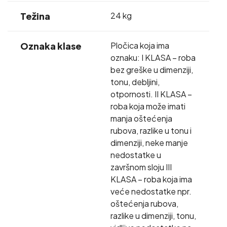
Težina
24 kg
Oznaka klase
Pločica koja ima
oznaku: I KLASA – roba
bez greške u dimenziji,
tonu, debljini,
otpornosti. II KLASA –
roba koja može imati
manja oštećenja
rubova, razlike u tonu i
dimenziji, neke manje
nedostatke u
završnom sloju III
KLASA – roba koja ima
veće nedostatke npr.
oštećenja rubova,
razlike u dimenziji, tonu,