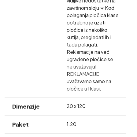
vidljive nedostatke na
završnom sloju ∗ Kod
polaganja pločica klase
potrebno je uzeti
pločice iz nekoliko
kutija, pregledati ih i
tada polagati.
Reklamacije na već
ugrađene pločice se
ne uvažavaju!
REKLAMACIJE
uvažavamo samo na
pločice u I klasi.
Dimenzije
20 x 120
Paket
1.20