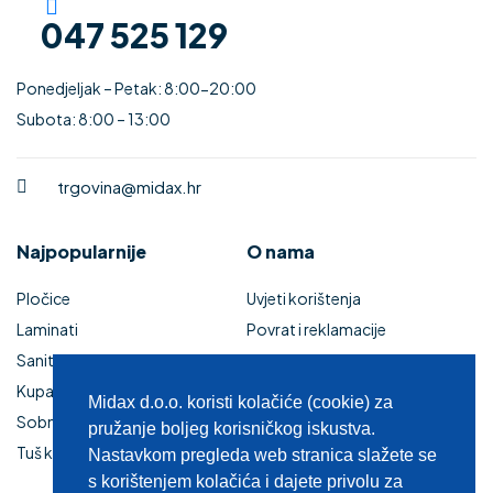
047 525 129
Ponedjeljak – Petak: 8:00-20:00
Subota: 8:00 – 13:00
trgovina@midax.hr
Najpopularnije
O nama
Pločice
Uvjeti korištenja
Laminati
Povrat i reklamacije
Sanitarije
Izjava o sigurnosti online
Kupaonski namještaj
plaćanja
Midax d.o.o. koristi kolačiće (cookie) za
Sobna vrata
Kupaonski namještaj
pružanje boljeg korisničkog iskustva.
Tuš kabine i kade
Zaštita privatnosti
Nastavkom pregleda web stranica slažete se
s korištenjem kolačića i dajete privolu za