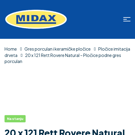
Home
Gres porculan i keramičke pločice
Pločice imitacija
drveta
20 x 121 Rett Rovere Natural – Pločice podne gres
porculan
Na stanju
20 x 121 Rett Rovere Natural