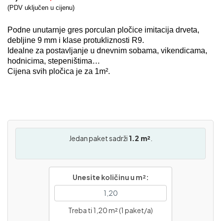
(PDV uključen u cijenu)
Podne unutarnje gres porculan pločice imitacija drveta,
debljine 9 mm i klase protukliznosti R9.
Idealne za postavljanje u dnevnim sobama, vikendicama,
hodnicima, stepeništima…
Cijena svih pločica je za 1m².
Jedan paket sadrži
1.2 m²
.
Unesite količinu u m²:
Treba ti 1,20 m² (1 paket/a)