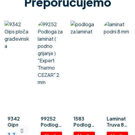
Preporučujemo
9342
99252
1583
Laminat
Gips
Podloga
Podloga
Truva 8
ploča
za
za
mm
3.72
€