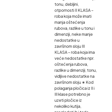
tonu, debljini,
otpornosti II KLASA –
roba koja može imati
manja oštećenja
rubova, razlike u tonu i
dimenziji, neke manje
nedostatke u
završnom sloju III
KLASA – roba koja ima
veće nedostatke npr.
oštećenja rubova,
razlike u dimenziji, tonu,
vidljive nedostatke na
završnom sloju ∗ Kod
polaganja pločica iz II i
III klase potrebno je
uzeti pločice iz
nekoliko kutija,