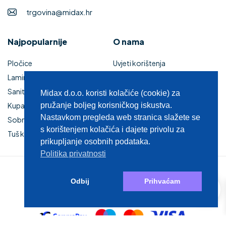
trgovina@midax.hr
Najpopularnije
O nama
Pločice
Uvjeti korištenja
Laminati
Povrat i reklamacije
Sanitarije
Izjava o sigurnosti online
Midax d.o.o. koristi kolačiće (cookie) za
Kupaonski namještaj
plaćanja
pružanje boljeg korisničkog iskustva.
Nastavkom pregleda web stranica slažete se
Sobna vrata
Kupaonski namještaj
s korištenjem kolačića i dajete privolu za
Tuš kabine i kade
Zaštita privatnosti
prikupljanje osobnih podataka.
Politika privatnosti
© 2025 MIDAX d.o.o.
0
Odbij
Prihvaćam