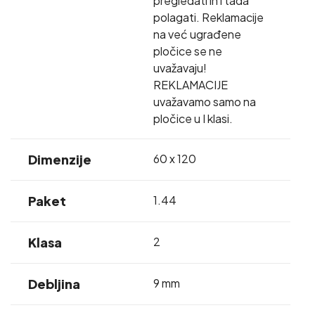
pregledati ih i tada
polagati. Reklamacije
na već ugrađene
pločice se ne
uvažavaju!
REKLAMACIJE
uvažavamo samo na
pločice u I klasi.
Dimenzije
60 x 120
Paket
1.44
Klasa
2
Debljina
9 mm