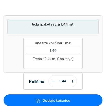
Jedan paket sadrži
1.44 m²
.
Unesite količinu u m²:
Treba ti 1,44 m² (1 paket/a)
Količina:
Dodaj u košaricu