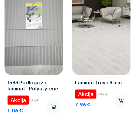
1583 Podloga za
Laminat Truva 8 mm
laminat “Polystyrene
foam” 3 mm
9.95
€
1.33
€
7.96
€
1.06
€