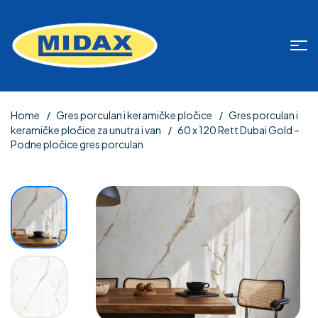
Home
Gres porculan i keramičke pločice
Gres porculan i
keramičke pločice za unutra i van
60 x 120 Rett Dubai Gold –
Podne pločice gres porculan