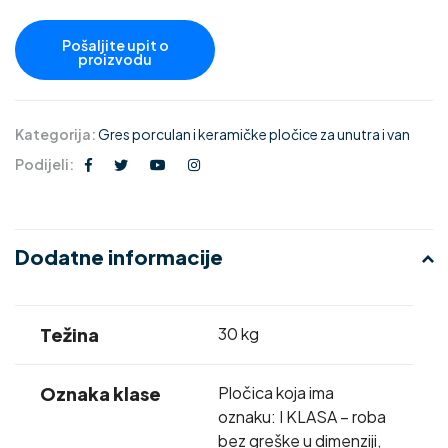
Kategorija:
Gres porculan i keramičke pločice za unutra i van
Podijeli:
Dodatne informacije
Težina
30 kg
Oznaka klase
Pločica koja ima
oznaku: I KLASA – roba
bez greške u dimenziji,