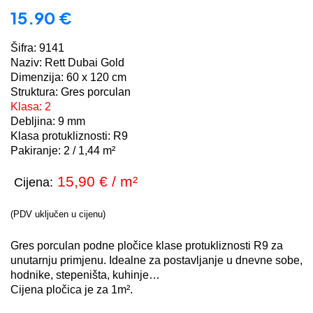
15.90
€
Šifra: 9141
Naziv: Rett Dubai Gold
Dimenzija: 60 x 120 cm
Struktura: Gres porculan
Klasa: 2
Debljina: 9 mm
Klasa protukliznosti: R9
Pakiranje:
2 / 1,44
m²
15,90
€ / m²
Cijena:
(PDV uključen u cijenu)
Gres porculan podne pločice klase protukliznosti R9 za
unutarnju primjenu. Idealne za postavljanje u dnevne sobe,
hodnike, stepeništa, kuhinje…
Cijena pločica je za 1m².