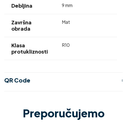
Debljina
9 mm
Završna
Mat
obrada
Klasa
R10
protukliznosti
QR Code
Preporučujemo