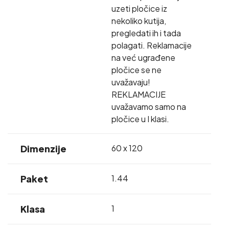
uzeti pločice iz
nekoliko kutija,
pregledati ih i tada
polagati. Reklamacije
na već ugrađene
pločice se ne
uvažavaju!
REKLAMACIJE
uvažavamo samo na
pločice u I klasi.
Dimenzije
60 x 120
Paket
1.44
Klasa
1