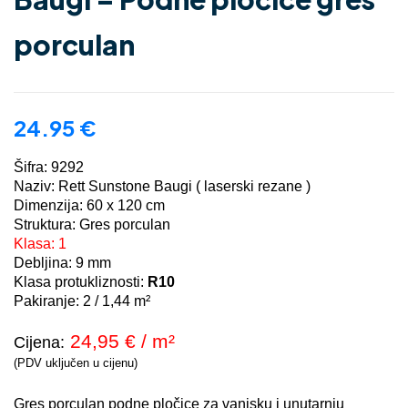
porculan
24.95
€
Šifra: 9292
Naziv: Rett Sunstone Baugi ( laserski rezane )
Dimenzija: 60 x 120 cm
Struktura: Gres porculan
Klasa: 1
Debljina: 9 mm
Klasa protukliznosti:
R10
Pakiranje: 2 / 1,44 m²
24,95
€ / m²
Cijena:
(PDV uključen u cijenu)
Gres porculan podne pločice za vanjsku i unutarnju