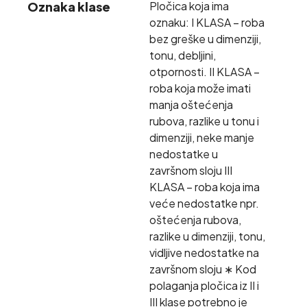
Oznaka klase
Pločica koja ima
oznaku: I KLASA – roba
bez greške u dimenziji,
tonu, debljini,
otpornosti. II KLASA –
roba koja može imati
manja oštećenja
rubova, razlike u tonu i
dimenziji, neke manje
nedostatke u
završnom sloju III
KLASA – roba koja ima
veće nedostatke npr.
oštećenja rubova,
razlike u dimenziji, tonu,
vidljive nedostatke na
završnom sloju ∗ Kod
polaganja pločica iz II i
III klase potrebno je