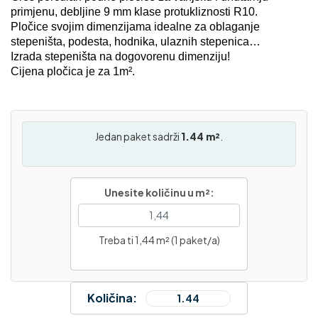
primjenu, debljine 9 mm klase protukliznosti R10.
Pločice svojim dimenzijama idealne za oblaganje
stepeništa, podesta, hodnika, ulaznih stepenica…
Izrada stepeništa na dogovorenu dimenziju!
Cijena pločica je za 1m².
Jedan paket sadrži
1.44 m²
.
Unesite količinu u m²:
Treba ti 1,44 m² (1 paket/a)
Količina: