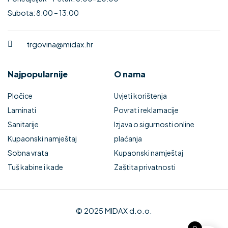
Subota: 8:00 – 13:00
trgovina@midax.hr
Najpopularnije
O nama
Pločice
Uvjeti korištenja
Laminati
Povrat i reklamacije
Sanitarije
Izjava o sigurnosti online
Kupaonski namještaj
plaćanja
Sobna vrata
Kupaonski namještaj
Tuš kabine i kade
Zaštita privatnosti
© 2025 MIDAX d.o.o.