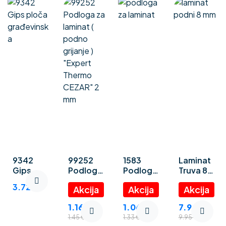
9342
99252
1583
Laminat
Gips
Podloga
Podloga
Truva 8
ploča
za
za
mm
3.72
€
građevin
laminat (
laminat
ska
podno
“Polystyr
1.16
€
1.06
€
7.96
€
grijanje )
ene
1.45
€
1.33
€
9.95
€
“Expert
foam” 3