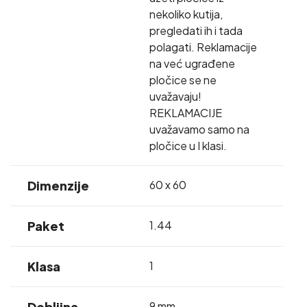
nekoliko kutija,
pregledati ih i tada
polagati. Reklamacije
na već ugrađene
pločice se ne
uvažavaju!
REKLAMACIJE
uvažavamo samo na
pločice u I klasi.
Dimenzije
60 x 60
Paket
1.44
Klasa
1
Debljina
9 mm