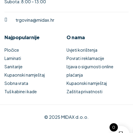
Subota: 8:00 – 13:00
trgovina@midax.hr
Najpopularnije
O nama
Pločice
Uvjeti korištenja
Laminati
Povrat i reklamacije
Sanitarije
Izjava o sigurnosti online
Kupaonski namještaj
plaćanja
Sobna vrata
Kupaonski namještaj
Tuš kabine i kade
Zaštita privatnosti
© 2025 MIDAX d.o.o.
0