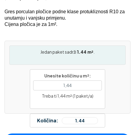
Gres porculan pločice podne klase protukliznosti R10 za
unutarnju i vanjsku primjenu.
Cijena pločica je za 1m².
Jedan paket sadrži
1.44 m²
.
Unesite količinu u m²:
Treba ti 1,44 m² (1 paket/a)
Količina: