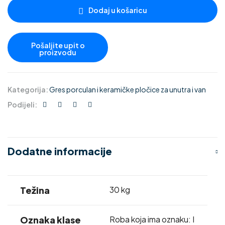
Dodaj u košaricu
Kategorija:
Gres porculan i keramičke pločice za unutra i van
Podijeli:
Dodatne informacije
Težina
30 kg
Oznaka klase
Roba koja ima oznaku: I