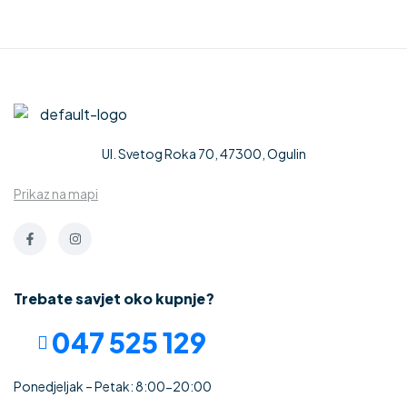
Thermo
mm
CEZAR” 2
mm
Ul. Svetog Roka 70, 47300, Ogulin
Prikaz na mapi
Trebate savjet oko kupnje?
047 525 129
Ponedjeljak – Petak: 8:00-20:00