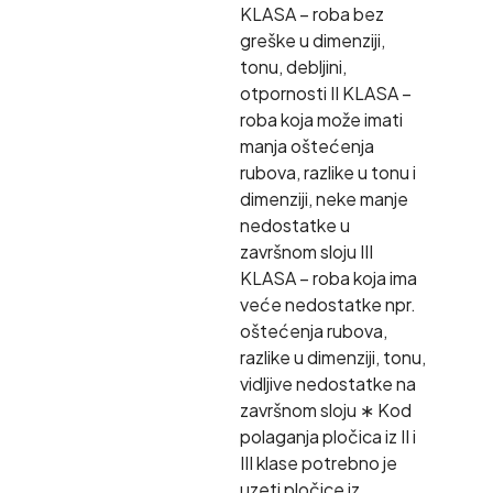
KLASA – roba bez
greške u dimenziji,
tonu, debljini,
otpornosti II KLASA –
roba koja može imati
manja oštećenja
rubova, razlike u tonu i
dimenziji, neke manje
nedostatke u
završnom sloju III
KLASA – roba koja ima
veće nedostatke npr.
oštećenja rubova,
razlike u dimenziji, tonu,
vidljive nedostatke na
završnom sloju ∗ Kod
polaganja pločica iz II i
III klase potrebno je
uzeti pločice iz