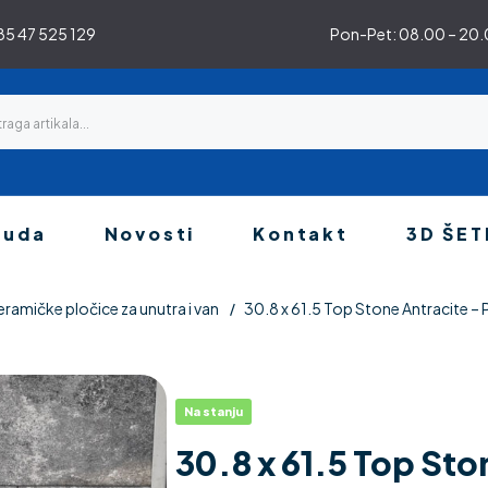
5 47 525 129
Pon-Pet: 08.00 – 20.0
nuda
Novosti
Kontakt
3D ŠET
eramičke pločice za unutra i van
30.8 x 61.5 Top Stone Antracite –
Na stanju
30.8 x 61.5 Top Sto