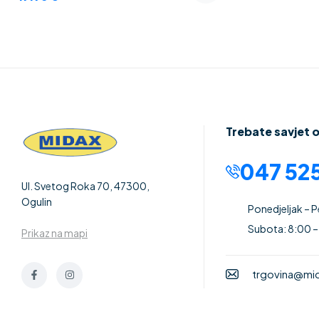
Trebate savjet 
047 525
Ul. Svetog Roka 70, 47300,
Ogulin
Ponedjeljak – 
Subota: 8:00 –
Prikaz na mapi
trgovina@mid