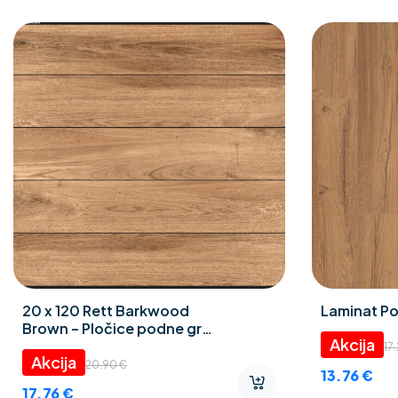
20 x 120 Rett Barkwood
Laminat Po
Brown – Pločice podne gres
porculan
17
20.90
€
13.76
€
17.76
€