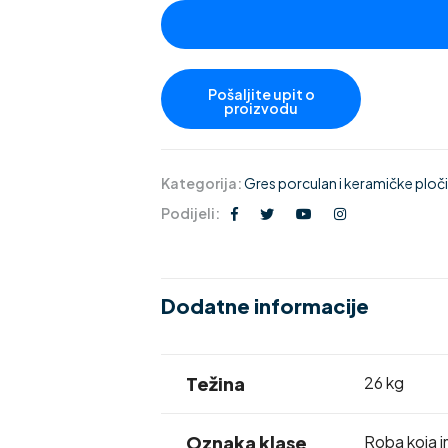
Kategorija:
Gres porculan i keramičke pločic
Podijeli:
Dodatne informacije
Težina
26 kg
Oznaka klase
Roba koja i