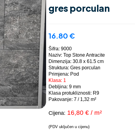
gres porculan
16.80
€
Šifra: 9000
Naziv: Top Stone Antracite
Dimenzija: 30.8 x 61.5 cm
Struktura: Gres porculan
Primjena: Pod
Klasa: 1
Debljina: 9 mm
Klasa protukliznosti: R9
Pakovanje: 7 / 1,32 m²
16,80 € / m²
Cijena:
(PDV uključen u cijenu)