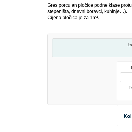
Gres porculan pločice podne klase protuk
stepeništa, dnevni boravci, kuhinje…).
Cijena pločica je za 1m².
Je
Tr
Kol