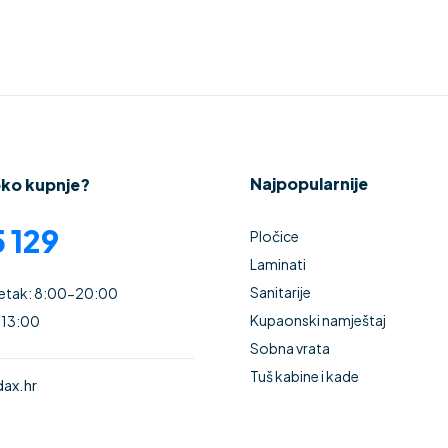
Najpopularnije
oko kupnje?
 129
Pločice
Laminati
Sanitarije
Petak: 8:00-20:00
Kupaonski namještaj
 13:00
Sobna vrata
Tuš kabine i kade
ax.hr