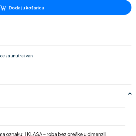
Dodaj u košaricu
e za unutra i van
ma oznaku: I KLASA – roba bez greške u dimenziji,