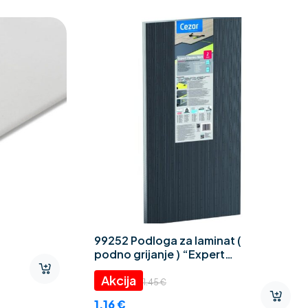
99252 Podloga za laminat (
podno grijanje ) “Expert
Thermo CEZAR” 2 mm
1.45
€
1.16
€