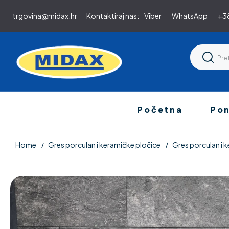
trgovina@midax.hr
Kontaktiraj nas:
Viber
WhatsApp
+38
Početna
Po
Home
Gres porculan i keramičke pločice
Gres porculan i k