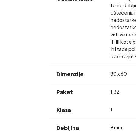
tonu, deblj
oštećenja r
nedostatke 
nedostatke 
vidljive ne
II i III kla
ih i tada p
uvažavaju! 
Dimenzije
30 x 60
Paket
1.32
Klasa
1
Debljina
9 mm