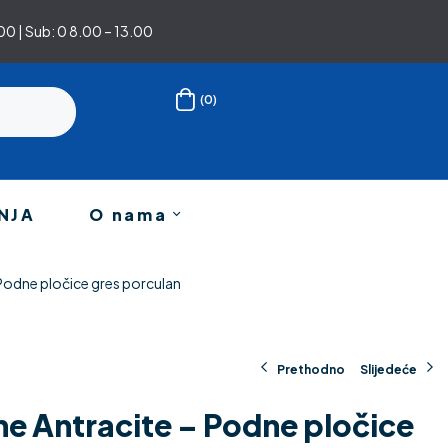
0 | Sub: 0 8.00 – 13.00
(0)
NJA
O nama
 Podne pločice gres porculan
Prethodno
Slijedeće
ne Antracite – Podne pločice