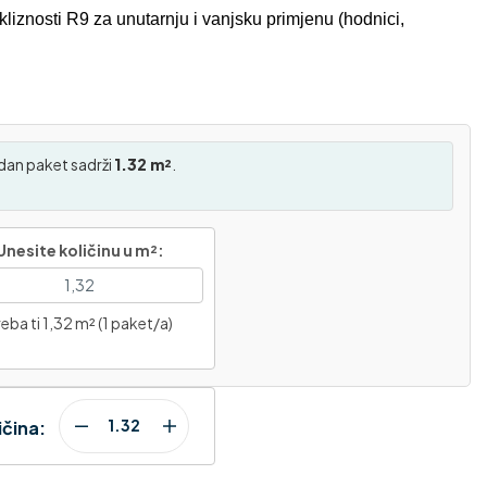
liznosti R9 za unutarnju i vanjsku primjenu (hodnici,
dan paket sadrži
1.32 m²
.
Unesite količinu u m²:
eba ti 1,32 m² (1 paket/a)
ičina: