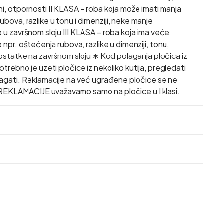
ini, otpornosti II KLASA – roba koja može imati manja
ubova, razlike u tonu i dimenziji, neke manje
u završnom sloju III KLASA – roba koja ima veće
npr. oštećenja rubova, razlike u dimenziji, tonu,
dostatke na završnom sloju ∗ Kod polaganja pločica iz
se potrebno je uzeti pločice iz nekoliko kutija, pregledati
olagati. Reklamacije na već ugrađene pločice se ne
REKLAMACIJE uvažavamo samo na pločice u I klasi.