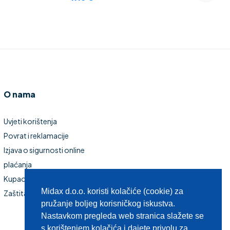
O nama
Uvjeti korištenja
Povrat i reklamacije
Izjava o sigurnosti online
plaćanja
Kupaonski namještaj
Midax d.o.o. koristi kolačiće (cookie) za
Zaštita privatnosti
pružanje boljeg korisničkog iskustva.
Nastavkom pregleda web stranica slažete se
s korištenjem kolačića i dajete privolu za