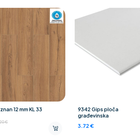
znan 12 mm KL 33
9342 Gips ploča
građevinska
.20
€
3.72
€