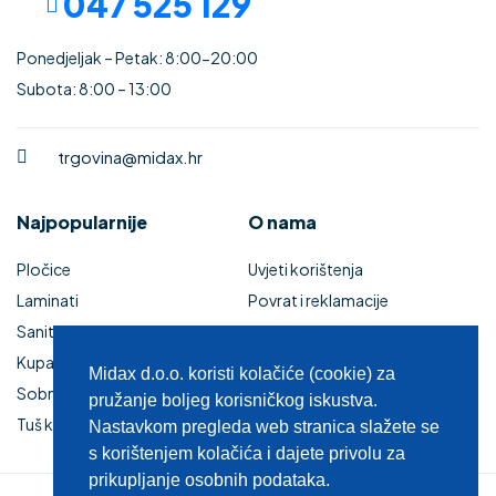
047 525 129
Ponedjeljak – Petak: 8:00-20:00
Subota: 8:00 – 13:00
trgovina@midax.hr
Najpopularnije
O nama
Pločice
Uvjeti korištenja
Laminati
Povrat i reklamacije
Sanitarije
Izjava o sigurnosti online
Kupaonski namještaj
plaćanja
Midax d.o.o. koristi kolačiće (cookie) za
Sobna vrata
Kupaonski namještaj
pružanje boljeg korisničkog iskustva.
Tuš kabine i kade
Zaštita privatnosti
Nastavkom pregleda web stranica slažete se
s korištenjem kolačića i dajete privolu za
prikupljanje osobnih podataka.