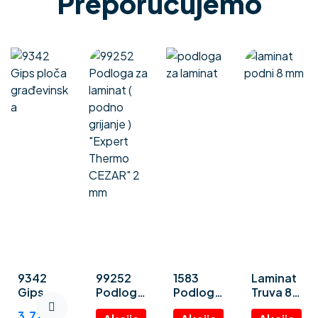
Preporučujemo
9342
99252
1583
Laminat
Gips
Podloga
Podloga
Truva 8
ploča
za
za
mm
3.72
€