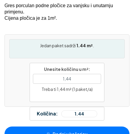
Gres porculan podne pločice za vanjsku i unutarnju
primjenu.
Cijena pločica je za 1m².
Jedan paket sadrži
1.44 m²
.
Unesite količinu u m²:
Treba ti 1,44 m² (1 paket/a)
Količina: