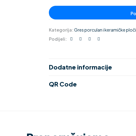
Kategorija:
Gres porculan i keramičke pločic
Podijeli:
Dodatne informacije
QR Code