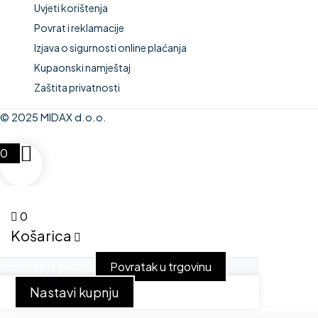
Uvjeti korištenja
Povrat i reklamacije
Izjava o sigurnosti online plaćanja
Kupaonski namještaj
Zaštita privatnosti
© 2025 MIDAX d.o.o.
0
0
Košarica
Košarica je prazna
Povratak u trgovinu
Nastavi kupnju