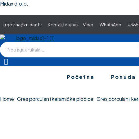
Midax d.o.o.
trgovina@midax.hr
Kontaktiraj nas:
Viber
WhatsApp
+385 
Search
for:
Početna
Ponuda
30 x 60 Rett Cashmere Visione – Gres porculan podne pločic
Home
Gres porculan i keramičke pločice
Gres porculan i ker