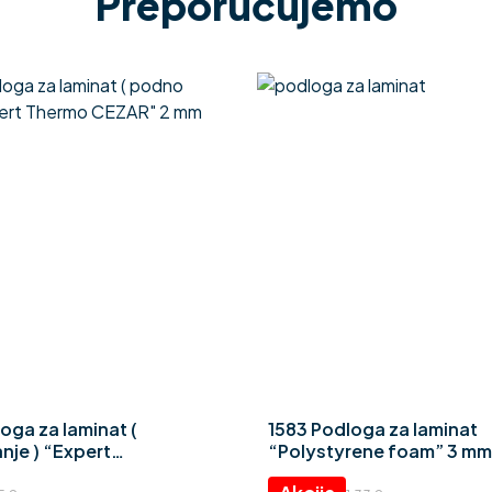
Preporučujemo
oga za laminat (
1583 Podloga za laminat
nje ) “Expert
“Polystyrene foam” 3 mm
ZAR” 2 mm
Izvorna
Trenutna