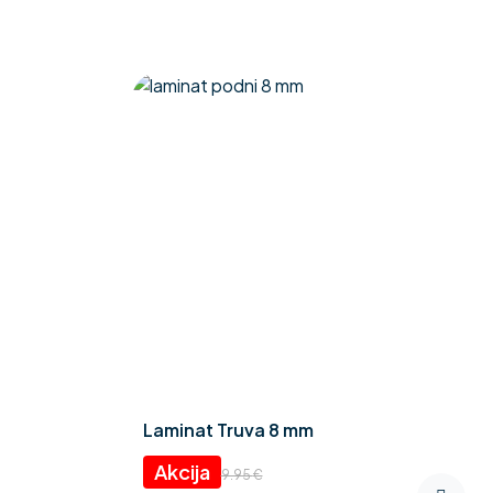
Laminat Truva 8 mm
Izvorna
Trenutna
9.95
€
cijena
cijena