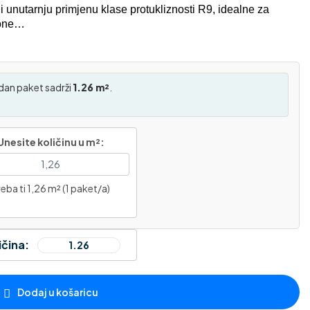
 unutarnju primjenu klase protukliznosti R9, idealne za
kone…
dan paket sadrži
1.26 m²
.
Unesite količinu u m²:
eba ti 1,26 m² (1 paket/a)
ičina:
Dodaj u košaricu