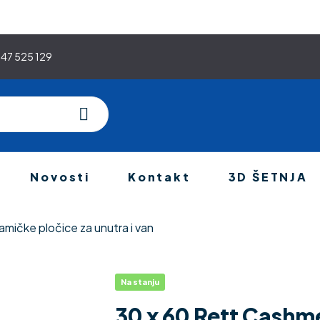
47 525 129
Novosti
Kontakt
3D ŠETNJA
e
amičke pločice za unutra i van
30 x 60 Rett Cashmere Vision
Na stanju
Availability:
30 x 60 Rett Cashme