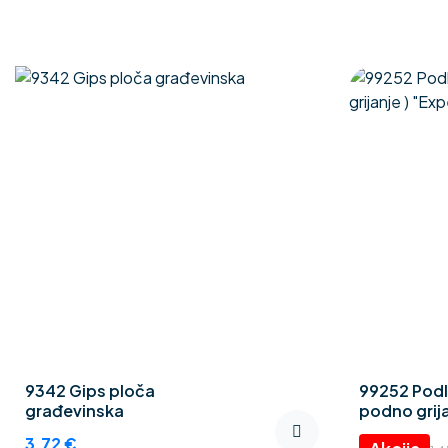
9342 Gips ploča
99252 Podl
građevinska
podno grija
Thermo CE
Izvorna
Trenutna
3.72
€