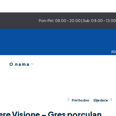
Pon-Pet: 08.00 – 20.00 | Sub: 0 8.00 – 13.00
(0)
O nama
e – Gres porculan podne pločice
Prethodno
Slijedeće
re Visione – Gres porculan