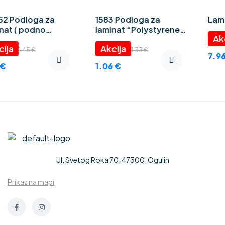
1583 Podloga za
Laminat Truva 8 mm
laminat “Polystyrene
foam” 3 mm
9.95
€
1.33
€
7.96
€
1.06
€
Ul. Svetog Roka 70, 47300, Ogulin
Prikaz na mapi