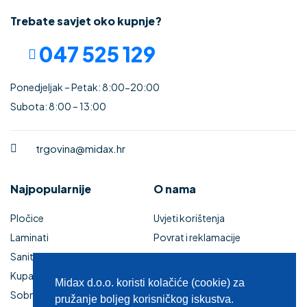
Trebate savjet oko kupnje?
047 525 129
Ponedjeljak – Petak: 8:00-20:00
Subota: 8:00 – 13:00
trgovina@midax.hr
Najpopularnije
O nama
Pločice
Uvjeti korištenja
Laminati
Povrat i reklamacije
Sanitarije
Izjava o sigurnosti online
Kupaonski namještaj
plaćanja
Midax d.o.o. koristi kolačiće (cookie) za
Sobna vrata
Kupaonski namještaj
pružanje boljeg korisničkog iskustva.