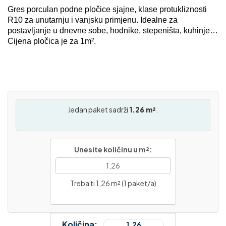
Gres porculan podne pločice sjajne, klase protukliznosti
R10 za unutarnju i vanjsku primjenu. Idealne za
postavljanje u dnevne sobe, hodnike, stepeništa, kuhinje…
Cijena pločica je za 1m².
Jedan paket sadrži
1.26 m²
.
Unesite količinu u m²:
Treba ti 1,26 m² (1 paket/a)
Količina: