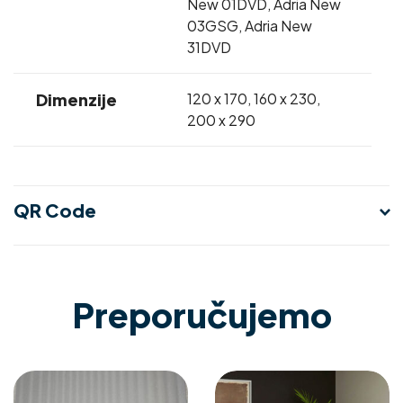
New 01DVD, Adria New
03GSG, Adria New
31DVD
Dimenzije
120 x 170
,
160 x 230
,
200 x 290
QR Code
Preporučujemo