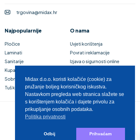
trgovina@midax.hr
Najpopularnije
O nama
Pločice
Uvjeti korištenja
Laminati
Povrat i reklamacije
Sanitarije
Izjava o sigurnosti online
Kupaonski namještaj
plaćanja
Sobna vrata
Kupaonski namještaj
Midax d.o.o. koristi kolačiće (cookie) za
pružanje boljeg korisničkog iskustva.
Tuš kabine i kade
Zaštita privatnosti
Nastavkom pregleda web stranica slažete se
s korištenjem kolačića i dajete privolu za
prikupljanje osobnih podataka.
© 2025 MIDAX d.o.o.
Politika privatnosti
0
Odbij
Prihvaćam