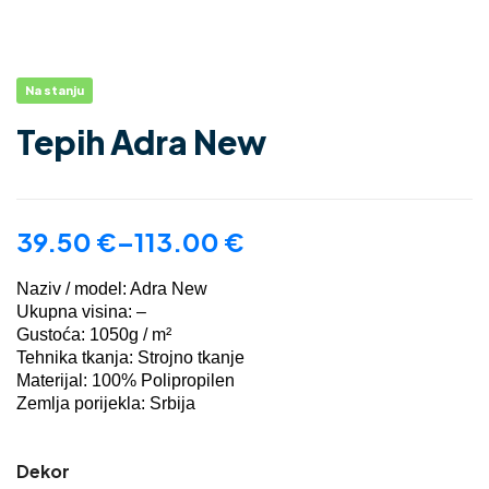
Na stanju
Tepih Adra New
39.50
€
–
113.00
€
Naziv / model: Adra New
Ukupna visina: –
Gustoća: 1050g / m²
Tehnika tkanja: Strojno tkanje
Materijal: 100% Polipropilen
Zemlja porijekla: Srbija
Dekor