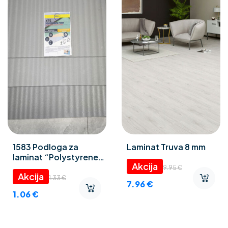
1583 Podloga za
Laminat Truva 8 mm
laminat “Polystyrene
foam” 3 mm
9.95
€
1.33
€
7.96
€
1.06
€