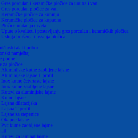
Gres porculan i keramičke pločice za unutra i van
Gres porculan pločice za van
Keramičke pločice za kuhinju
Keramičke pločice za kupaonu
Pločice imitacija drveta
Upute o kvaliteti i postavljanju gres porculan i keramičkih pločica
Usluga brušenja i rezanja pločica
ičarski alat i pribor
nski namještaj
e podne
e za pločice
Aluminijske kutne zaobljene lajsne
Aluminijske lajsne L profil
Inox kutne četvrtaste lajsne
Inox kutne zaobljene lajsne
Kutevi za aluminijske lajsne
Kutne lajsne
Lajsna dilatacijska
Lajsna T profil
Lajsne za stepenice
Okapne lajsne
Pvc kutne zaobljene lajsne
ati
Kutevi za laminat lajsne