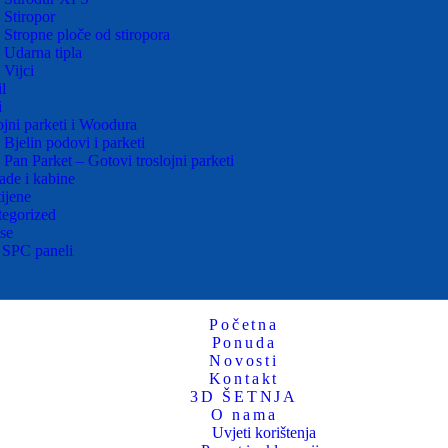
Stiropor
Stropne ploče od stiropora
Udarna tipla
Vijci
l
i
ojni parketi i Woodura
Bjelin podovi i parketi
Pan Parket – Gotovi troslojni parketi
ade i kabine
tijene
egorized
se
 SPC paneli
Početna
Ponuda
Novosti
Kontakt
3D ŠETNJA
O nama
Uvjeti korištenja