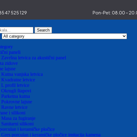
5 47 525 129
Pon-Pet: 08.00 – 20.0
Search
y
ategory
ični paneli
Završna letvica za akustični panel
za zidove
e lajsne
Kutna vanjska letvica
Kvadratne letvice
L profil letvice
Okrugli štapovi
Parketna kutna
Pokrovne lajsne
Ravne letvice
ase i silikoni
Masa za fugiranje
Sanitarni silikoni
porculan i keramičke pločice
Gres porculan i keramičke pločice imitacija kamena