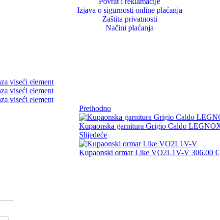
Povrat i reklamacije
Izjava o sigurnosti online plaćanja
Zaštita privatnosti
Načini plaćanja
Prethodno
Kupaonska garnitura Grigio Caldo LEGNO
Slijedeće
Kupaonski ormar Like VO2L1V-V
306.00
€
Na stanju
20% OFF
Podloga za laminat
0691 Indy Baza viseć
99252 Podloga za laminat ( 
0 mm…
2 mm
312.00
€