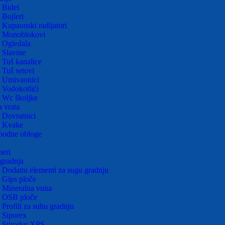
Bidei
Bojleri
Kupaonski radijatori
Monoblokovi
Ogledala
Slavine
Tuš kanalice
Tuš setovi
Umivaonici
Vodokotlići
Wc školjke
 vrata
Dovratnici
Kvake
podne obloge
eri
gradnja
Dodatni elementi za sugu gradnju
Gips ploče
Mineralna vuna
OSB ploče
Profili za suhu gradnju
Siporex
Stirodur XPS