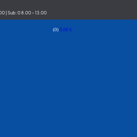
0 | Sub: 0 8.00 – 13.00
(0)
0.00
€