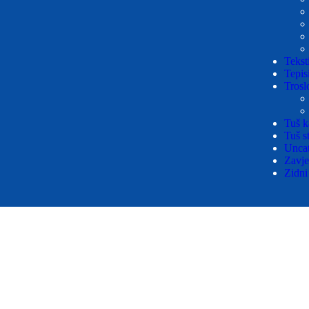
Teksti
Tepis
Trosl
Tuš k
Tuš s
Uncat
Zavje
Zidni