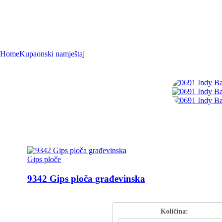
0691 Indy Baza viseći element
Home
Kupaonski namještaj
0691 Indy Baza viseći element
Preporučujemo
Gips ploče
9342 Gips ploča građevinska
Gips ploča građevinska Šifra: 9342 Dimenzija: 1250 x 200
Količina: