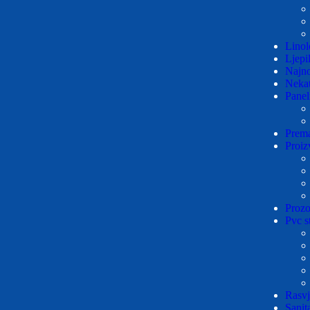
Lino
Ljepi
Najno
Nekat
Panel
Prema
Proiz
Prozo
Pvc st
Rasvj
Sanita