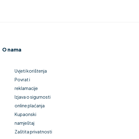
O nama
Uvjeti korištenja
Povrat i
reklamacije
Izjava o sigurnosti
online plaćanja
Kupaonski
namještaj
Zaštita privatnosti