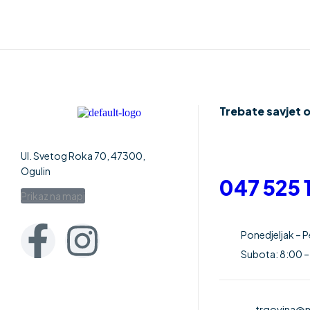
Trebate savjet 
Ul. Svetog Roka 70, 47300,
Ogulin
047 525 
Prikaz na mapi
Ponedjeljak – 
Subota: 8:00 –
trgovina@m