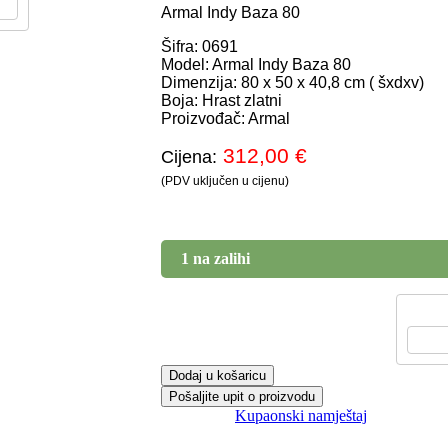
Šifra: 99252 Naziv: Expert Thermo D
Armal Indy Baza 80
Šifra: 0691
Model: Armal Indy Baza 80
Dimenzija: 80 x 50 x 40,8 cm ( šxdxv)
Dodaj u košaricu
Boja: Hrast zlatni
1.45
€
Proizvođač: Armal
312,00
€
Cijena:
1.16
€
(PDV uključen u cijenu)
1 na zalihi
Dodaj u košaricu
Kategorija:
Kupaonski namještaj
Podijeli: