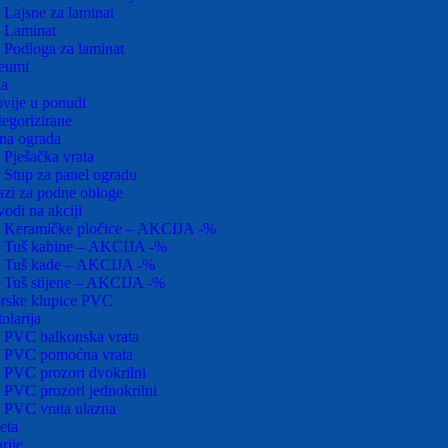
Lajsne za laminat
Laminat
Podloga za laminat
leumi
la
vije u ponudi
egorizirane
na ograda
Pješačka vrata
Stup za panel ogradu
zi za podne obloge
vodi na akciji
Keramičke pločice – AKCIJA -%
Tuš kabine – AKCIJA -%
Tuš kade – AKCIJA -%
Tuš stijene – AKCIJA -%
rske klupice PVC
olarija
PVC balkonska vrata
PVC pomoćna vrata
PVC prozori dvokrilni
PVC prozori jednokrilni
PVC vrata ulazna
eta
rije