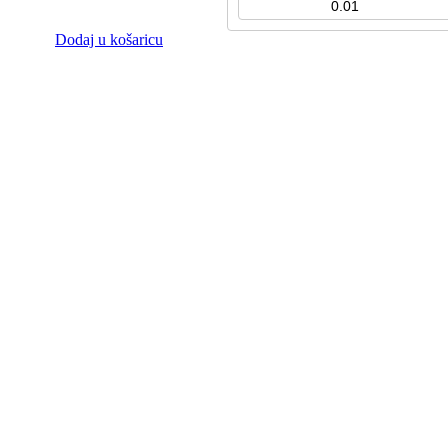
Dodaj u košaricu
3.72
€