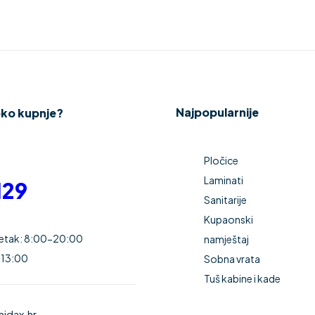
QR Code
Najpopularnije
oko kupnje?
Pločice
Laminati
129
Sanitarije
Kupaonski
Petak: 8:00-20:00
namještaj
 13:00
Sobna vrata
Tuš kabine i kade
idax.hr