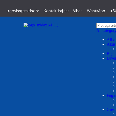
trgovina@midax.hr
Kontaktiraj nas:
Viber
WhatsApp
+38
All categor
All c
Akust
Boja 
Drven
Fug m
Gres 