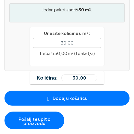
Jedan paket sadrži
30 m²
.
Unesite količinu u m²:
Treba ti 30,00 m² (1 paket/a)
Količina:
Dodaj u košaricu