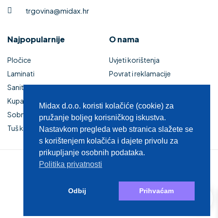
trgovina@midax.hr
Najpopularnije
O nama
Pločice
Uvjeti korištenja
Laminati
Povrat i reklamacije
Sanitarije
Izjava o sigurnosti online
Kupaonski namještaj
plaćanja
Midax d.o.o. koristi kolačiće (cookie) za
Sobna vrata
Kupaonski namještaj
pružanje boljeg korisničkog iskustva.
Tuš kabine i kade
Zaštita privatnosti
Nastavkom pregleda web stranica slažete se
s korištenjem kolačića i dajete privolu za
prikupljanje osobnih podataka.
Politika privatnosti
© 2025 MIDAX d.o.o.
0
Odbij
Prihvaćam