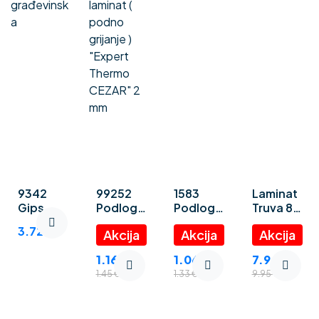
9342
99252
1583
Laminat
Gips
Podloga
Podloga
Truva 8
ploča
za
za
mm
3.72
€
građevin
laminat (
laminat
ska
podno
“Polystyr
1.16
€
1.06
€
7.96
€
grijanje )
ene
1.45
€
1.33
€
9.95
€
“Expert
foam” 3
Thermo
mm
CEZAR” 2