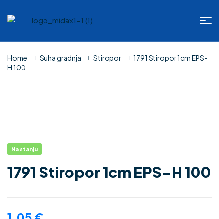
Home
Suha gradnja
Stiropor
1791 Stiropor 1cm EPS-
H 100
Na stanju
1791 Stiropor 1cm EPS-H 100
1.05
€