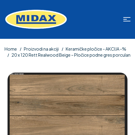
Home
Proizvodi na akciji
Keramičke pločice - AKCIJA -%
20 x 120 Rett Realwood Beige – Pločice podne gres porculan