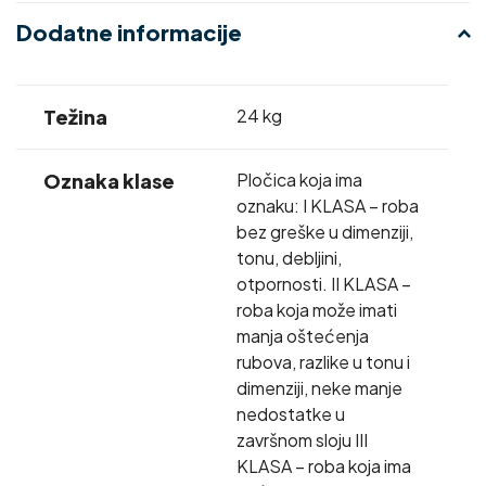
Dodatne informacije
Težina
24 kg
Oznaka klase
Pločica koja ima
oznaku: I KLASA – roba
bez greške u dimenziji,
tonu, debljini,
otpornosti. II KLASA –
roba koja može imati
manja oštećenja
rubova, razlike u tonu i
dimenziji, neke manje
nedostatke u
završnom sloju III
KLASA – roba koja ima