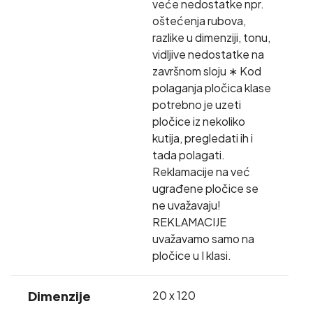
veće nedostatke npr.
oštećenja rubova,
razlike u dimenziji, tonu,
vidljive nedostatke na
završnom sloju ∗ Kod
polaganja pločica klase
potrebno je uzeti
pločice iz nekoliko
kutija, pregledati ih i
tada polagati.
Reklamacije na već
ugrađene pločice se
ne uvažavaju!
REKLAMACIJE
uvažavamo samo na
pločice u I klasi.
Dimenzije
20 x 120