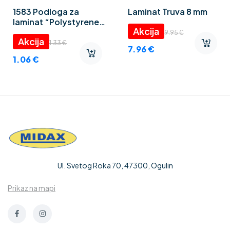
1583 Podloga za
Laminat Truva 8 mm
laminat “Polystyrene
foam” 3 mm
9.95
€
1.33
€
7.96
€
1.06
€
Ul. Svetog Roka 70, 47300, Ogulin
Prikaz na mapi