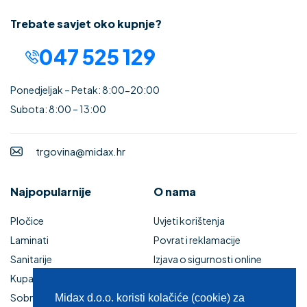
Trebate savjet oko kupnje?
047 525 129
Ponedjeljak – Petak: 8:00-20:00
Subota: 8:00 – 13:00
trgovina@midax.hr
Najpopularnije
O nama
Pločice
Uvjeti korištenja
Laminati
Povrat i reklamacije
Sanitarije
Izjava o sigurnosti online
Kupaonski namještaj
plaćanja
Sobna vrata
Kupaonski namještaj
Midax d.o.o. koristi kolačiće (cookie) za