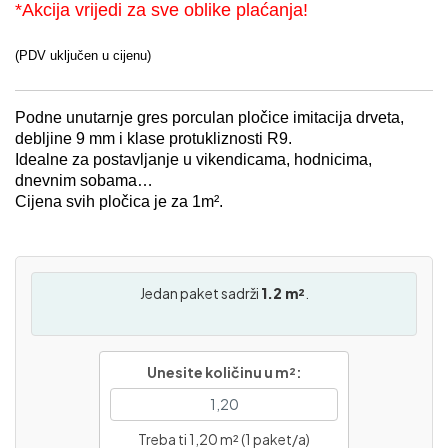
*Akcija vrijedi za sve oblike plaćanja!
(PDV uključen u cijenu)
Podne unutarnje gres porculan pločice imitacija drveta,
debljine 9 mm i klase protukliznosti R9.
Idealne za postavljanje u vikendicama, hodnicima,
dnevnim sobama…
Cijena svih pločica je za 1m².
Jedan paket sadrži
1.2 m²
.
Unesite količinu u m²:
Treba ti 1,20 m² (1 paket/a)