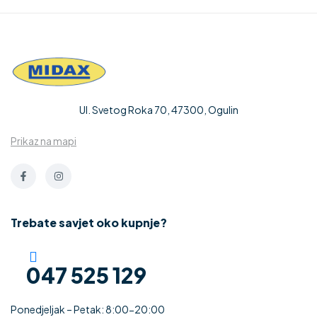
mm
Ul. Svetog Roka 70, 47300, Ogulin
Prikaz na mapi
Trebate savjet oko kupnje?
047 525 129
Ponedjeljak – Petak: 8:00-20:00