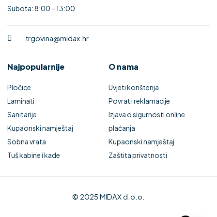
Subota: 8:00 – 13:00
trgovina@midax.hr
Najpopularnije
O nama
Pločice
Uvjeti korištenja
Laminati
Povrat i reklamacije
Sanitarije
Izjava o sigurnosti online
Kupaonski namještaj
plaćanja
Sobna vrata
Kupaonski namještaj
Tuš kabine i kade
Zaštita privatnosti
© 2025 MIDAX d.o.o.