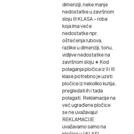
dimenziji, neke manje
nedostatke u završnom
sloju III KLASA – roba
koja ima veće
nedostatke npr.
oštećenja rubova,
razlike u dimenziji, tonu,
vidljive nedostatke na
završnom sloju ∗ Kod
polaganja pločica iz II i III
klase potrebno je uzeti
pločice iz nekoliko kutija,
pregledati ih i tada
polagati. Reklamacije na
već ugrađene pločice
se ne uvažavaju!
REKLAMACIJE
uvažavamo samo na
pločice u I KLASI.