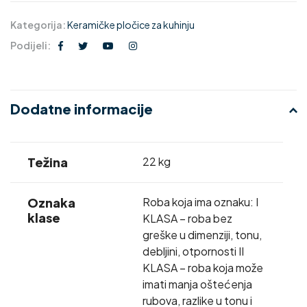
Kategorija:
Keramičke pločice za kuhinju
Podijeli:
Dodatne informacije
Težina
22 kg
Oznaka
Roba koja ima oznaku: I
klase
KLASA – roba bez
greške u dimenziji, tonu,
debljini, otpornosti II
KLASA – roba koja može
imati manja oštećenja
rubova, razlike u tonu i