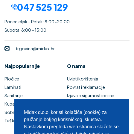
047 525 129
Ponedjeljak – Petak: 8:00-20:00
Subota: 8:00 – 13:00
trgovina@midax.hr
Najpopularnije
O nama
Pločice
Uvjeti korištenja
Laminati
Povrat i reklamacije
Sanitarije
Izjava o sigurnosti online
Kupaonski namještaj
plaćanja
Sobna vrata
Kupaonski namještaj
Midax d.o.o. koristi kolačiće (cookie) za
pružanje boljeg korisničkog iskustva.
Tuš kabine i kade
Zaštita privatnosti
Nastavkom pregleda web stranica slažete se
s korištenjem kolačića i dajete privolu za