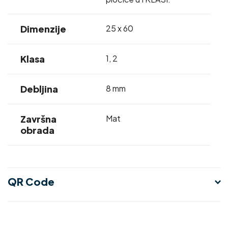
Dimenzije
25 x 60
Klasa
1
,
2
Debljina
8 mm
Završna
Mat
obrada
QR Code