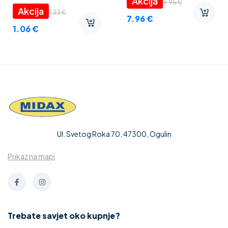
foam” 3 mm
9.95
€
1.33
€
7.96
€
1.06
€
Ul. Svetog Roka 70, 47300, Ogulin
Prikaz na mapi
Trebate savjet oko kupnje?