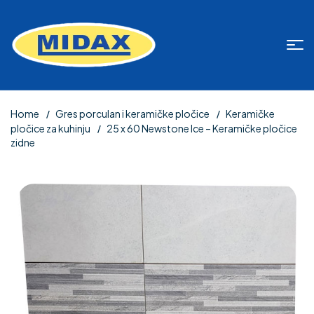
Home
Gres porculan i keramičke pločice
Keramičke
pločice za kuhinju
25 x 60 Newstone Ice – Keramičke pločice
zidne