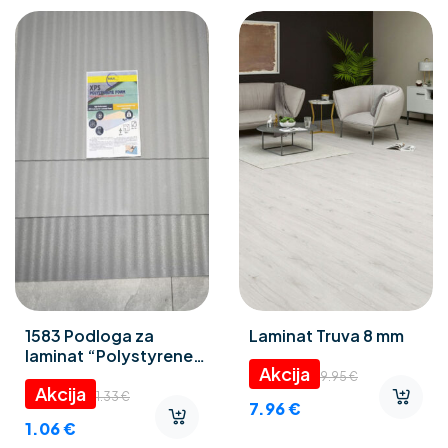
1583 Podloga za
Laminat Truva 8 mm
laminat “Polystyrene
foam” 3 mm
9.95
€
1.33
€
7.96
€
1.06
€