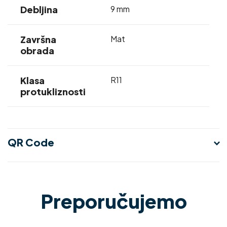
Debljina
9 mm
Završna
Mat
obrada
Klasa
R11
protukliznosti
QR Code
Preporučujemo