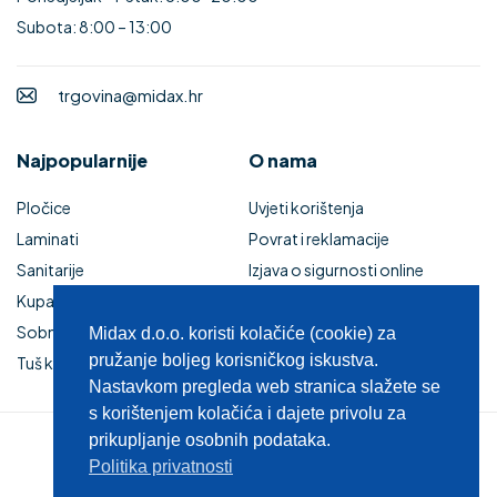
Subota: 8:00 – 13:00
trgovina@midax.hr
Najpopularnije
O nama
Pločice
Uvjeti korištenja
Laminati
Povrat i reklamacije
Sanitarije
Izjava o sigurnosti online
Kupaonski namještaj
plaćanja
Sobna vrata
Kupaonski namještaj
Midax d.o.o. koristi kolačiće (cookie) za
pružanje boljeg korisničkog iskustva.
Tuš kabine i kade
Zaštita privatnosti
Nastavkom pregleda web stranica slažete se
s korištenjem kolačića i dajete privolu za
prikupljanje osobnih podataka.
© 2025 MIDAX d.o.o.
Politika privatnosti