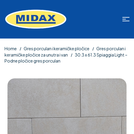
Home
Gres porculan i keramičke pločice
Gres porculan i
keramičke pločice za unutra i van
30.3 x 61.3 Spiaggia Light –
Podne pločice gres porculan