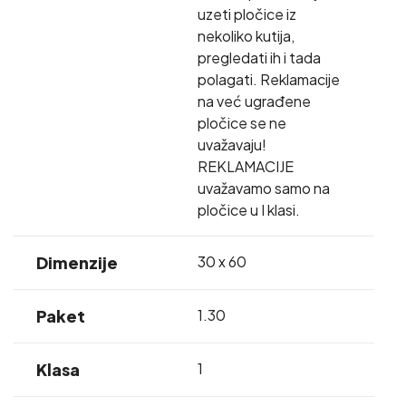
uzeti pločice iz
nekoliko kutija,
pregledati ih i tada
polagati. Reklamacije
na već ugrađene
pločice se ne
uvažavaju!
REKLAMACIJE
uvažavamo samo na
pločice u I klasi.
Dimenzije
30 x 60
Paket
1.30
Klasa
1