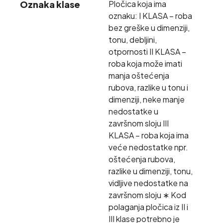
Oznaka klase
Pločica koja ima
oznaku: I KLASA – roba
bez greške u dimenziji,
tonu, debljini,
otpornosti II KLASA –
roba koja može imati
manja oštećenja
rubova, razlike u tonu i
dimenziji, neke manje
nedostatke u
završnom sloju III
KLASA – roba koja ima
veće nedostatke npr.
oštećenja rubova,
razlike u dimenziji, tonu,
vidljive nedostatke na
završnom sloju ∗ Kod
polaganja pločica iz II i
III klase potrebno je