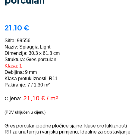
porculan
21.10
€
Šifra: 99556
Naziv: Spiaggia Light
Dimenzija: 30.3 x 61.3 cm
Struktura: Gres porculan
Klasa: 1
Debljina: 9 mm
Klasa protukliznosti: R11
Pakiranje:
7 / 1,30
m²
21,10
€ / m²
Cijena:
(PDV uključen u cijenu)
Gres porculan podne pločice sjajne, klase protukliznosti
R11 za unutarnju i vanjsku primjenu. Idealne za postavljanje