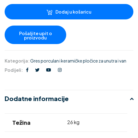
Dodaj u košaricu
Kategorija:
Gres porculan i keramičke pločice za unutra i van
Podijeli:
Dodatne informacije
Težina
26 kg