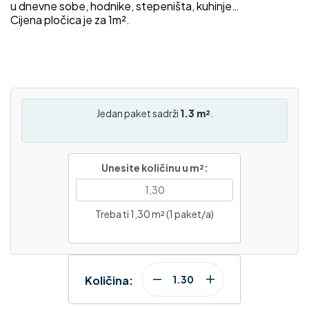
u dnevne sobe, hodnike, stepeništa, kuhinje…
Cijena pločica je za 1m².
Jedan paket sadrži
1.3 m²
.
Unesite količinu u m²:
Treba ti 1,30 m² (1 paket/a)
Količina: