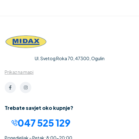
Ul. Svetog Roka 70, 47300, Ogulin
Prikaz na mapi
Trebate savjet oko kupnje?
047 525 129
Ponedjeljak – Petak: 8:00-20:00