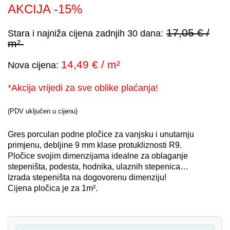
AKCIJA -15%
17,05
€ /
Stara i najniža cijena zadnjih 30 dana:
m²
14,49 € / m²
Nova cijena:
*Akcija vrijedi za sve oblike plaćanja!
(PDV uključen u cijenu)
Gres porculan podne pločice za vanjsku i unutarnju
primjenu, debljine 9 mm klase protukliznosti R9.
Pločice svojim dimenzijama idealne za oblaganje
stepeništa, podesta, hodnika, ulaznih stepenica…
Izrada stepeništa na dogovorenu dimenziju!
Cijena pločica je za 1m².