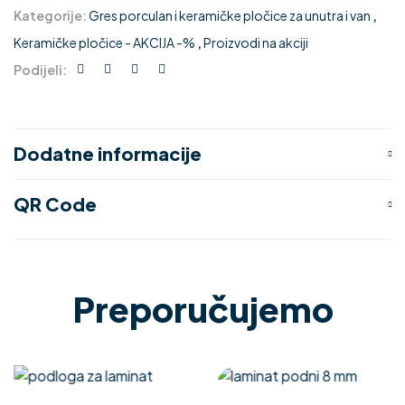
Kategorije:
Gres porculan i keramičke pločice za unutra i van
,
Keramičke pločice - AKCIJA -%
,
Proizvodi na akciji
Podijeli:
Dodatne informacije
QR Code
Preporučujemo