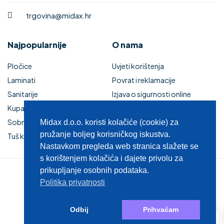
trgovina@midax.hr
Najpopularnije
O nama
Pločice
Uvjeti korištenja
Laminati
Povrat i reklamacije
Sanitarije
Izjava o sigurnosti online
Kupaonski namještaj
plaćanja
Sobna vrata
Kupaonski namještaj
Midax d.o.o. koristi kolačiće (cookie) za
pružanje boljeg korisničkog iskustva.
Tuš kabine i kade
Zaštita privatnosti
Nastavkom pregleda web stranica slažete se
s korištenjem kolačića i dajete privolu za
prikupljanje osobnih podataka.
© 2025 MIDAX d.o.o.
Politika privatnosti
0
Odbij
Prihvaćam