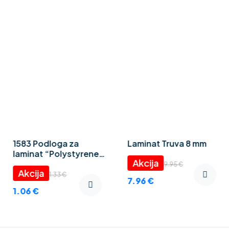
1583 Podloga za
Laminat Truva 8 mm
laminat “Polystyrene
foam” 3 mm
9.95
€
1.33
€
7.96
€
1.06
€