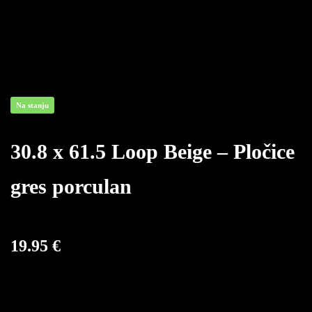
Na stanju
Availability:
30.8 x 61.5 Loop Beige – Pločice
gres porculan
19.95
€
Šifra: 99327
Naziv: Loop Beige
Dimenzija: 30.8 x 61.5 cm