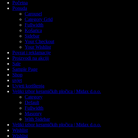
Početna
Ponuda
Carousel
Category Grid
Fullwidth
Košarica
Sidebar
Your Checkout
Your Wishlist
Povrat i reklamacije
Proizvodi na akciji
Sale
Sample Page
Shop
uvjet
Uvjeti korištenja
Veliki izbor keramičkih pločica | Midax d.o.o.
Category
Default
Fullwidth
Masonry
With Sidebar
Veliki izbor keramičkih pločica | Midax d.o.o.
Wishlist
Wishlist