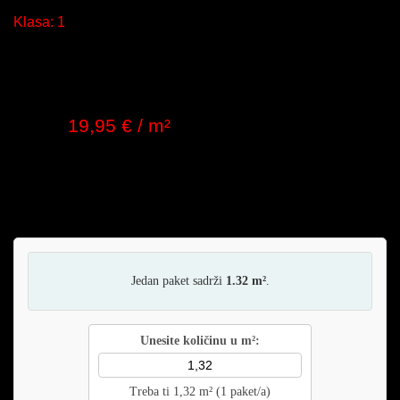
Struktura: Gres porculan
Klasa:
1
Debljina: 9 mm
Klasa protukliznosti: R9
Primjena: Pod / Zid
Pakiranje: 7 / 1,32 m²
19,95 € / m²
Cijena:
(PDV uključen u cijenu)
Gres porculan podne pločice za vanjsku i unutarnju
primjenu, debljine 9 mm klase protukliznosti R9.
Jedan paket sadrži
1.32 m²
.
Unesite količinu u m²:
Treba ti 1,32 m² (1 paket/a)