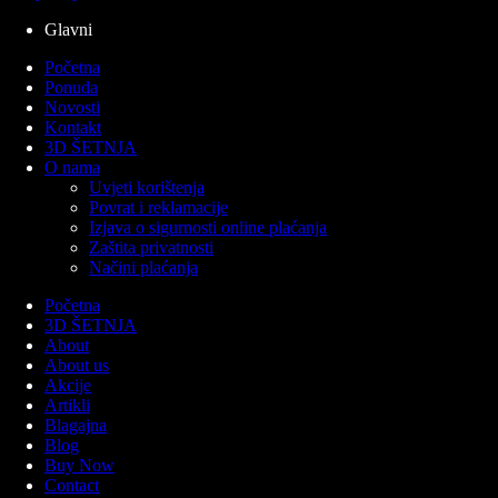
Glavni
Početna
Ponuda
Novosti
Kontakt
3D ŠETNJA
O nama
Uvjeti korištenja
Povrat i reklamacije
Izjava o sigurnosti online plaćanja
Zaštita privatnosti
Načini plaćanja
Početna
3D ŠETNJA
About
About us
Akcije
Artikli
Blagajna
Blog
Buy Now
Contact