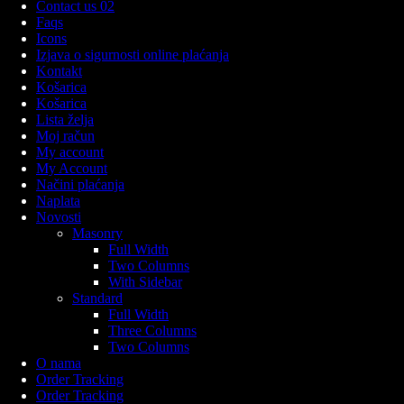
Contact us 02
Faqs
Icons
Izjava o sigurnosti online plaćanja
Kontakt
Košarica
Košarica
Lista želja
Moj račun
My account
My Account
Načini plaćanja
Naplata
Novosti
Masonry
Full Width
Two Columns
With Sidebar
Standard
Full Width
Three Columns
Two Columns
O nama
Order Tracking
Order Tracking