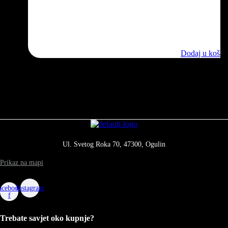
9342 Gips ploča građevinska
3.72
€
Dodaj u košar
Ul. Svetog Roka 70, 47300, Ogulin
Prikaz na mapi
acebook-
Instagram
f
Trebate savjet oko kupnje?