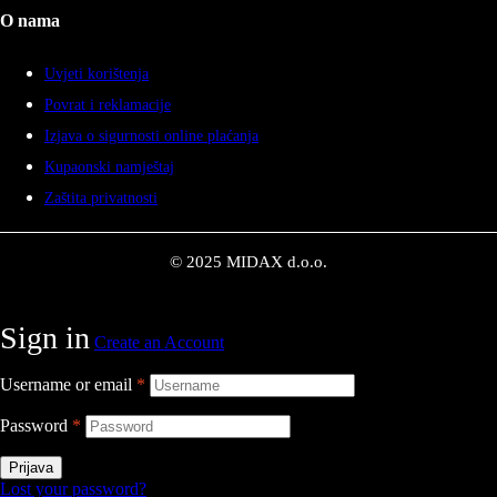
O nama
Uvjeti korištenja
Povrat i reklamacije
Izjava o sigurnosti online plaćanja
Kupaonski namještaj
Zaštita privatnosti
© 2025 MIDAX d.o.o.
Sign in
Create an Account
Username or email
*
Password
*
Prijava
Lost your password?