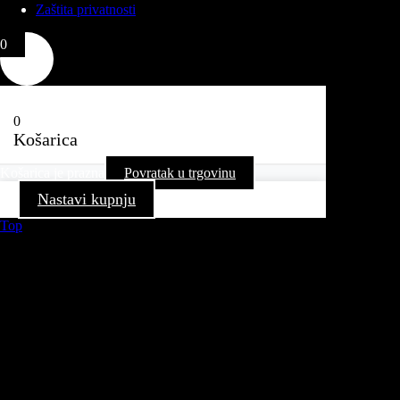
Zaštita privatnosti
0
0
Košarica
Košarica je prazna
Povratak u trgovinu
Nastavi kupnju
Top