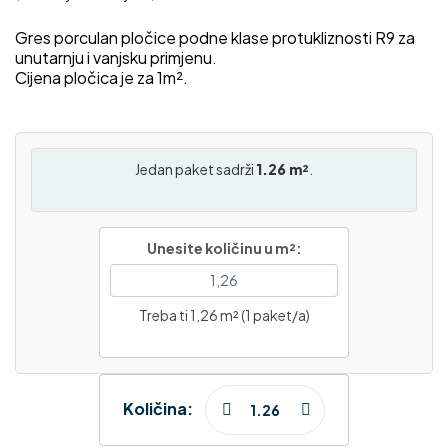
Gres porculan pločice podne klase protukliznosti R9 za
unutarnju i vanjsku primjenu.
Cijena pločica je za 1m².
Jedan paket sadrži
1.26 m²
.
Unesite količinu u m²:
Treba ti 1,26 m² (1 paket/a)
Količina: