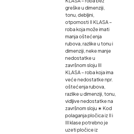
KLASA – roba bez
greške u dimenziji,
tonu, debljini,
otpornosti II KLASA –
roba koja može imati
manja oštećenja
rubova, razlike u tonu i
dimenziji, neke manje
nedostatke u
završnom sloju III
KLASA – roba koja ima
veće nedostatke npr.
oštećenja rubova,
razlike u dimenziji, tonu,
vidljive nedostatke na
završnom sloju ∗ Kod
polaganja pločica iz II i
III klase potrebno je
uzeti pločice iz