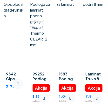
9342
99252
1583
Laminat
Gips
Podloga
Podloga
Truva 8
ploča
za
za
mm
3.72
€
građevin
laminat (
laminat
ska
podno
“Polystyr
1.16
€
1.06
€
7.96
€
grijanje )
ene
1.45
€
1.33
€
9.95
€
“Expert
foam” 3
Thermo
mm