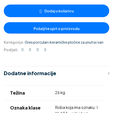
Dodaj u košaricu
Kategorija:
Gres porculan i keramičke pločice za unutra i van
Podijeli:
Dodatne informacije
Težina
26 kg
Oznaka klase
Roba koja ima oznaku: I