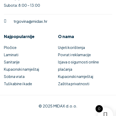
Subota: 8:00 – 13:00
trgovina@midax.hr
Najpopularnije
O nama
Pločice
Uvjeti korištenja
Laminati
Povrat i reklamacije
Sanitarije
Izjava o sigurnosti online
Kupaonski namještaj
plaćanja
Sobna vrata
Kupaonski namještaj
Tuš kabine i kade
Zaštita privatnosti
© 2025 MIDAX d.o.o.
0