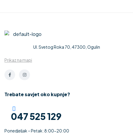
CEZAR” 2
mm
Ul. Svetog Roka 70, 47300, Ogulin
Prikaz na mapi
Trebate savjet oko kupnje?
047 525 129
Ponedjeljak – Petak: 8:00-20:00