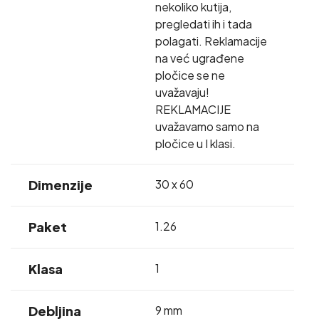
nekoliko kutija,
pregledati ih i tada
polagati. Reklamacije
na već ugrađene
pločice se ne
uvažavaju!
REKLAMACIJE
uvažavamo samo na
pločice u I klasi.
Dimenzije
30 x 60
Paket
1.26
Klasa
1
Debljina
9 mm