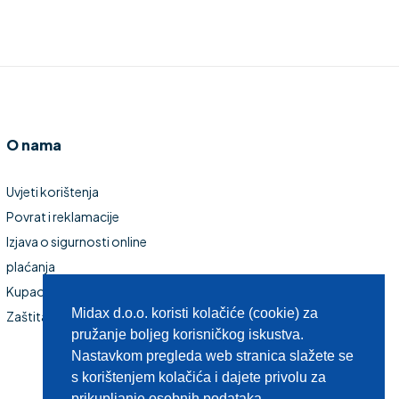
O nama
Uvjeti korištenja
Povrat i reklamacije
Izjava o sigurnosti online
plaćanja
Kupaonski namještaj
Midax d.o.o. koristi kolačiće (cookie) za
Zaštita privatnosti
pružanje boljeg korisničkog iskustva.
Nastavkom pregleda web stranica slažete se
s korištenjem kolačića i dajete privolu za
prikupljanje osobnih podataka.