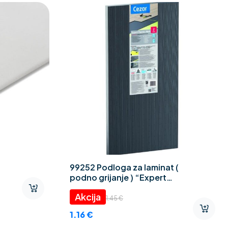
99252 Podloga za laminat (
podno grijanje ) “Expert
Thermo CEZAR” 2 mm
1.45
€
1.16
€