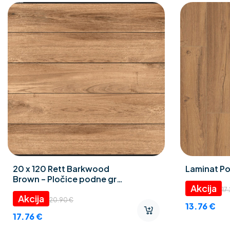
20 x 120 Rett Barkwood
Laminat Po
Brown – Pločice podne gres
porculan
17
20.90
€
13.76
€
17.76
€