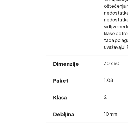
oštećenja r
nedostatke 
nedostatke 
vidljive ne
klase potreb
tada polaga
uvažavaju! 
Dimenzije
30 x 60
Paket
1.08
Klasa
2
Debljina
10 mm