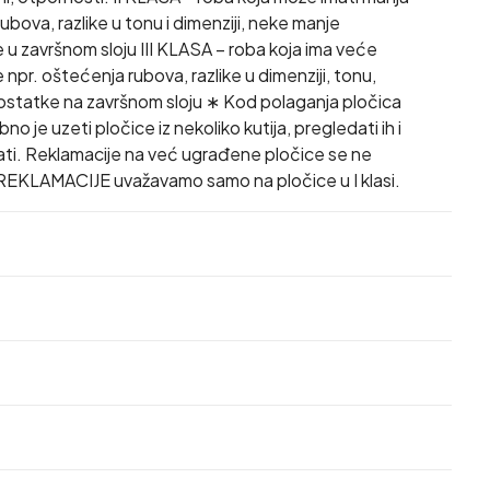
ubova, razlike u tonu i dimenziji, neke manje
u završnom sloju III KLASA – roba koja ima veće
npr. oštećenja rubova, razlike u dimenziji, tonu,
dostatke na završnom sloju ∗ Kod polaganja pločica
no je uzeti pločice iz nekoliko kutija, pregledati ih i
ti. Reklamacije na već ugrađene pločice se ne
REKLAMACIJE uvažavamo samo na pločice u I klasi.