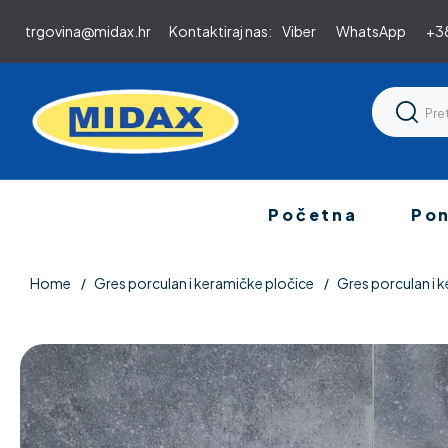
trgovina@midax.hr
Kontaktiraj nas:
Viber
WhatsApp
+38
Početna
Po
Home
Gres porculan i keramičke pločice
Gres porculan i k