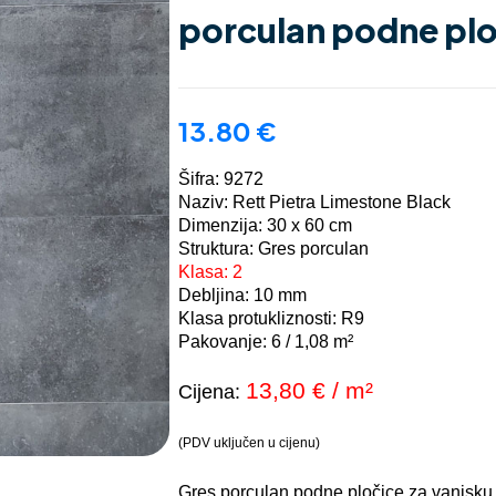
porculan podne pl
13.80
€
Šifra: 9272
Naziv: Rett Pietra Limestone Black
Dimenzija: 30 x 60 cm
Struktura: Gres porculan
Klasa: 2
Debljina: 10 mm
Klasa protukliznosti: R9
Pakovanje: 6 / 1,08 m²
13,80
€ / m²
Cijena:
(PDV uključen u cijenu)
Gres porculan podne pločice za vanjsku i