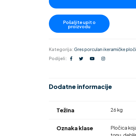
Kategorija:
Gres porculan i keramičke pločic
Podijeli:
Dodatne informacije
Težina
26 kg
Oznaka klase
Pločica koj
tonu, deblj