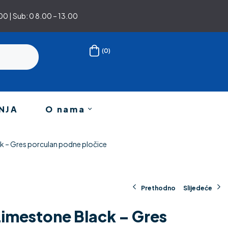
0 | Sub: 0 8.00 – 13.00
(0)
NJA
O nama
ck – Gres porculan podne pločice
Prethodno
Slijedeće
 Limestone Black – Gres