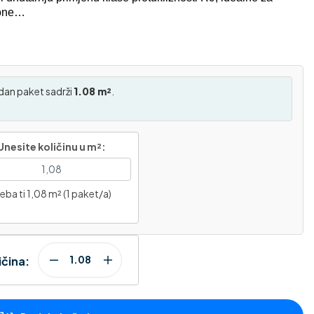
kone…
dan paket sadrži
1.08 m²
.
Unesite količinu u m²:
eba ti 1,08 m² (1 paket/a)
ičina: