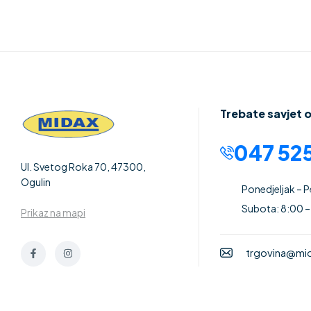
Trebate savjet 
047 525
Ul. Svetog Roka 70, 47300,
Ogulin
Ponedjeljak – 
Subota: 8:00 –
Prikaz na mapi
trgovina@mid