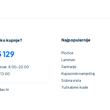
Najpopularnije
oko kupnje?
 129
Pločice
Laminati
Sanitarije
Petak: 8:00-20:00
Kupaonski namještaj
 13:00
Sobna vrata
Tuš kabine i kade
ax.hr