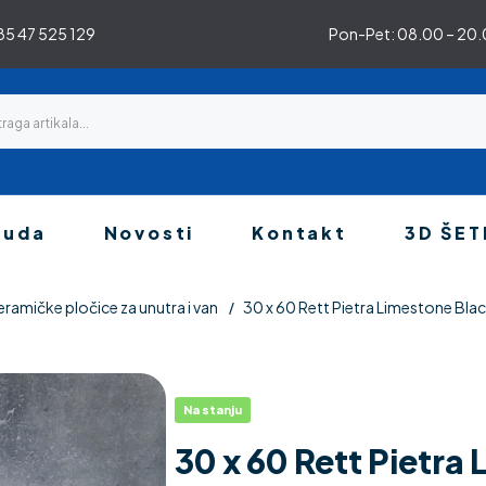
5 47 525 129
Pon-Pet: 08.00 – 20.0
nuda
Novosti
Kontakt
3D ŠET
eramičke pločice za unutra i van
30 x 60 Rett Pietra Limestone Bla
Na stanju
30 x 60 Rett Pietra