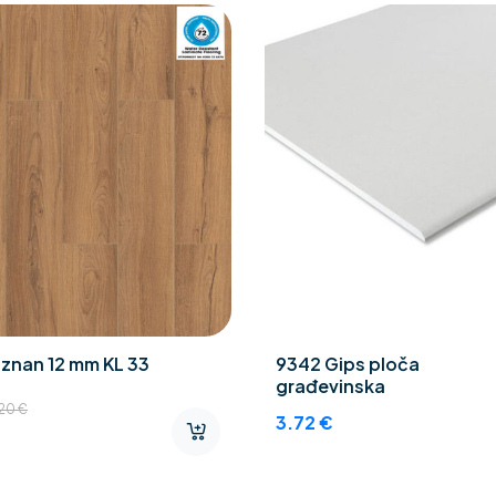
znan 12 mm KL 33
9342 Gips ploča
građevinska
.20
€
3.72
€