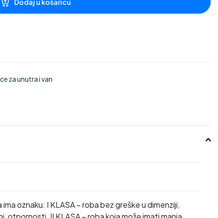
Dodaj u košaricu
e za unutra i van
a ima oznaku: I KLASA – roba bez greške u dimenziji,
ini, otpornosti. II KLASA – roba koja može imati manja