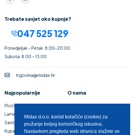
Trebate savjet oko kupnje?
047 525 129
Ponedjeljak – Petak: 8:00-20:00
Subota: 8:00 – 13:00
trgovina@midax.hr
Najpopularnije
O nama
Pločice
Uvjeti korištenja
Laminati
Povrat i reklamacije
Midax d.o.o. koristi kolačiće (cookie) za
Sanitarije
Izjava o sigurnosti online
pružanje boljeg korisničkog iskustva.
Kupaonski namještaj
plaćanja
Nastavkom pregleda web stranica slažete se