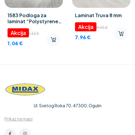
1583 Podloga za
Laminat Truva 8 mm
laminat “Polystyrene
foam” 3 mm
9.95
€
1.33
€
7.96
€
1.06
€
Ul. Svetog Roka 70, 47300, Ogulin
Prikaz na mapi