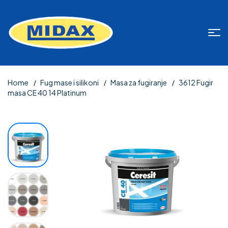
Home
Fug mase i silikoni
Masa za fugiranje
3612 Fugir
masa CE 40 14 Platinum