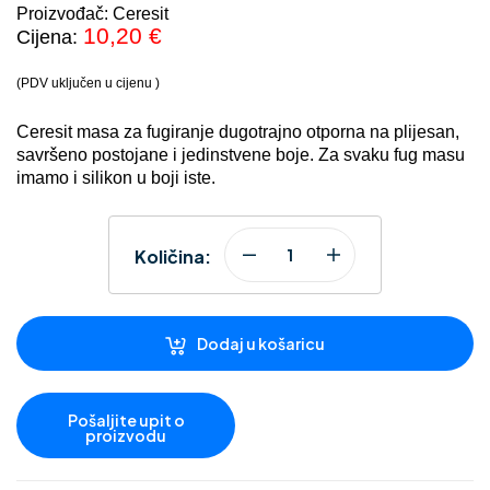
Proizvođač: Ceresit
10,20
€
Cijena:
(PDV uključen u cijenu )
Ceresit masa za fugiranje dugotrajno otporna na plijesan,
savršeno postojane i jedinstvene boje. Za svaku fug masu
imamo i silikon u boji iste.
Količina:
Dodaj u košaricu