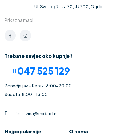
Ul. Svetog Roka 70, 47300, Ogulin
Prikaz na mapi
Trebate savjet oko kupnje?
047 525 129
Ponedjeljak – Petak: 8:00-20:00
Subota: 8:00 – 13:00
trgovina@midax.hr
Najpopularnije
O nama