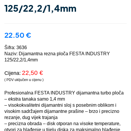
125/22,2/1,4mm
22.50
€
Šifra: 3636
Naziv: Dijamantna rezna ploča FESTA INDUSTRY
125/22,2/1,4mm
22,50 €
Cijena:
( PDV uključen u cijenu )
Profesionalna FESTA INDUSTRY dijamantna turbo ploča
– ekstra tanaka samo 1,4 mm
– visokokvalitetni dijamantni sloj s posebnim oblikom i
visokim sadržajem dijamantne prašine – brzo i precizno
rezanje, dug vijek trajanja
– precizna obrada – disk otporan na visoke temperature,
otvori za hlađenje u tijelu diska za maksimalno hlađenje