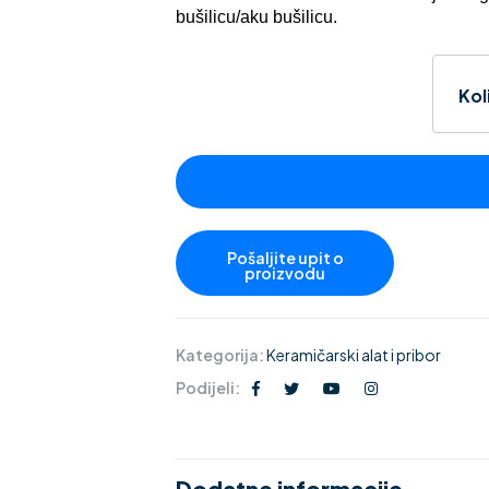
bušilicu/aku bušilicu.
Kol
Kategorija:
Keramičarski alat i pribor
Podijeli:
Dodatne informacije