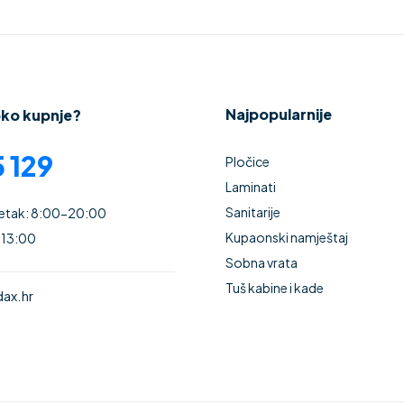
Najpopularnije
oko kupnje?
 129
Pločice
Laminati
Sanitarije
Petak: 8:00-20:00
Kupaonski namještaj
 13:00
Sobna vrata
Tuš kabine i kade
ax.hr