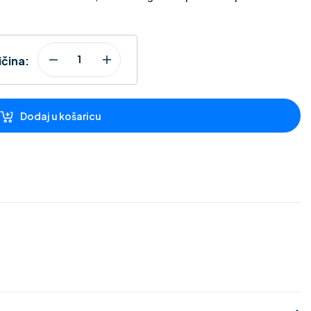
ičina:
Dodaj u košaricu