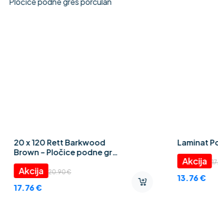
20 x 120 Rett Barkwood
Laminat Po
Brown – Pločice podne gres
porculan
17
20.90
€
13.76
€
17.76
€