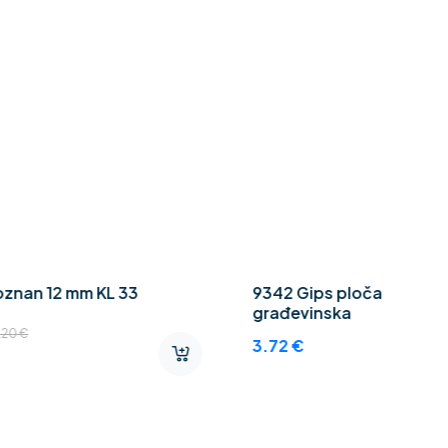
znan 12 mm KL 33
9342 Gips ploča
građevinska
.20
€
3.72
€