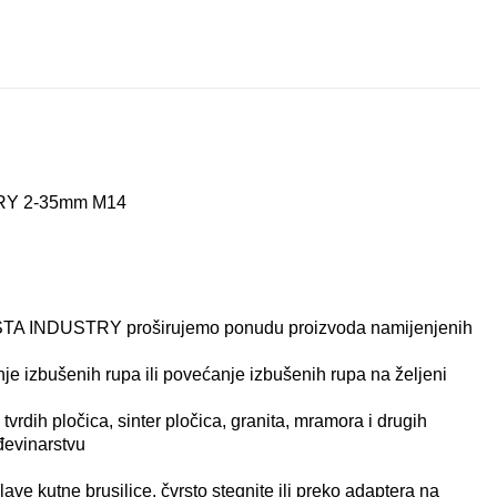
69.85
€
64.35
€
TRY 2-35mm M14
TA INDUSTRY proširujemo ponudu proizvoda namijenjenih
nje izbušenih rupa ili povećanje izbušenih rupa na željeni
vrdih pločica, sinter pločica, granita, mramora i drugih
đevinarstvu
ave kutne brusilice, čvrsto stegnite ili preko adaptera
na