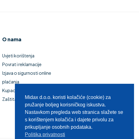
O nama
Uvjeti korištenja
Povrat i reklamacije
Izjava o sigurnosti online
plaćanja
Kupaonski namještaj
Midax d.o.o. koristi kolačiće (cookie) za
Zaštita privatnosti
pružanje boljeg korisničkog iskustva.
Nastavkom pregleda web stranica slažete se
s korištenjem kolačića i dajete privolu za
prikupljanje osobnih podataka.
Politika privatnosti