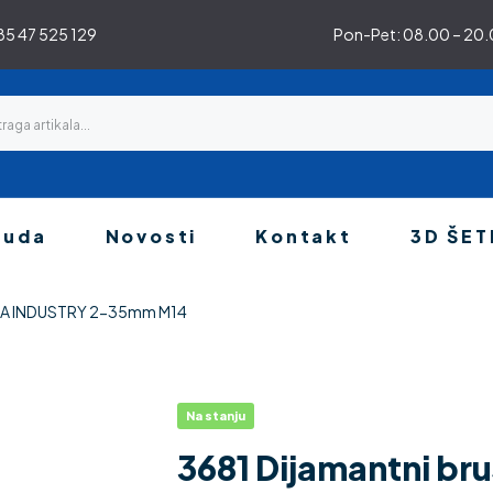
5 47 525 129
Pon-Pet: 08.00 – 20.0
nuda
Novosti
Kontakt
3D ŠET
STA INDUSTRY 2-35mm M14
Na stanju
3681 Dijamantni b