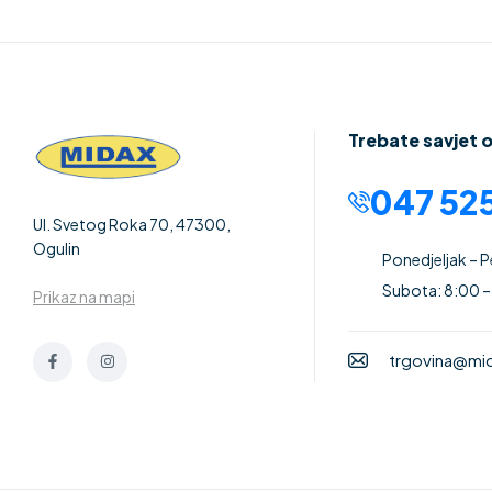
Trebate savjet 
047 525
Ul. Svetog Roka 70, 47300,
Ogulin
Ponedjeljak – 
Subota: 8:00 –
Prikaz na mapi
trgovina@mid