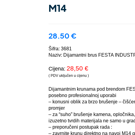
M14
28.50
€
Šifra: 3681
Naziv: Dijamantni brus FESTA INDUS
28,50 €
Cijena:
( PDV uključen u cijenu )
Dijamantnim krunama pod brendom FES
posebno profesionalnoj uporabi
– konusni oblik za brzo brušenje – čišće
promjer
– za “suho” brušenje kamena, opločnika, t
izuzetno tvrdih materijala ne samo u gra
– preporučeni postupak rada :
– zavrnite krunu direktno na navoj M14 gl