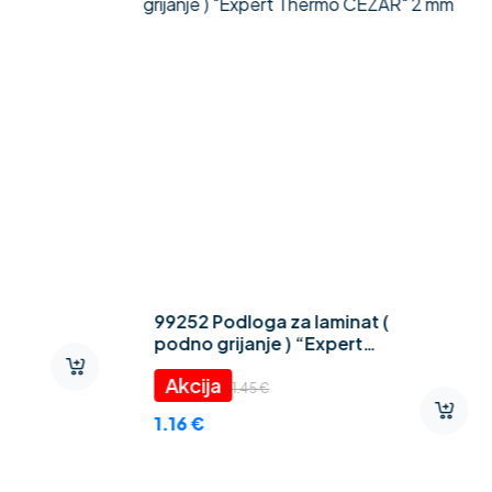
99252 Podloga za laminat (
podno grijanje ) “Expert
Thermo CEZAR” 2 mm
1.45
€
1.16
€