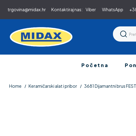
trgovina@midax.hr
Kontaktiraj nas:
Viber
WhatsApp
+38
Početna
Po
Home
Keramičarski alat i pribor
3681 Dijamantni brus FE