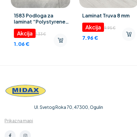
1583 Podloga za
Laminat Truva 8 mm
laminat “Polystyrene
foam” 3 mm
9.95
€
1.33
€
7.96
€
1.06
€
Ul. Svetog Roka 70, 47300, Ogulin
Prikaz na mapi