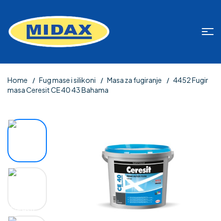
Home
Fug mase i silikoni
Masa za fugiranje
4452 Fugir
masa Ceresit CE 40 43 Bahama