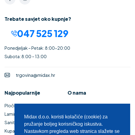
Trebate savjet oko kupnje?
047 525 129
Ponedjeljak – Petak: 8:00-20:00
Subota: 8:00 – 13:00
trgovina@midax.hr
Najpopularnije
O nama
Pločice
Uvjeti korištenja
Laminati
Povrat i reklamacije
Midax d.o.o. koristi kolačiće (cookie) za
Sanitarije
Izjava o sigurnosti online
pružanje boljeg korisničkog iskustva.
Kupaonski namještaj
plaćanja
Nastavkom pregleda web stranica slažete se