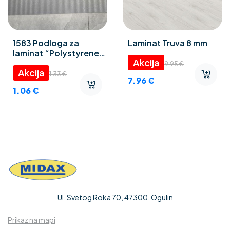
1583 Podloga za
Laminat Truva 8 mm
laminat “Polystyrene
foam” 3 mm
9.95
€
1.33
€
7.96
€
1.06
€
Ul. Svetog Roka 70, 47300, Ogulin
Prikaz na mapi