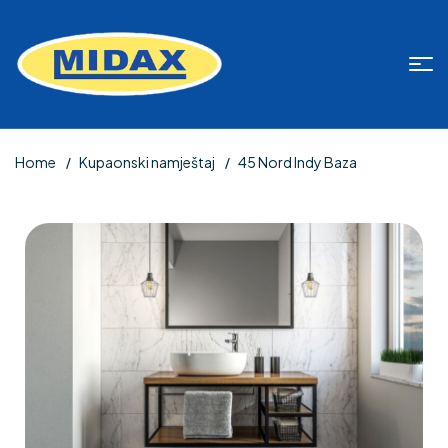
Home
Kupaonski namještaj
45 Nord Indy Baza