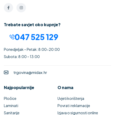
Trebate savjet oko kupnje?
047 525 129
Ponedjeljak – Petak: 8:00-20:00
Subota: 8:00 – 13:00
trgovina@midax.hr
Najpopularnije
O nama
Pločice
Uvjeti korištenja
Laminati
Povrat i reklamacije
Sanitarije
Izjava o sigurnosti online