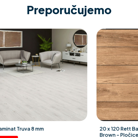
Preporučujemo
znan 12 mm KL 33
9342 Gips ploča
građevinska