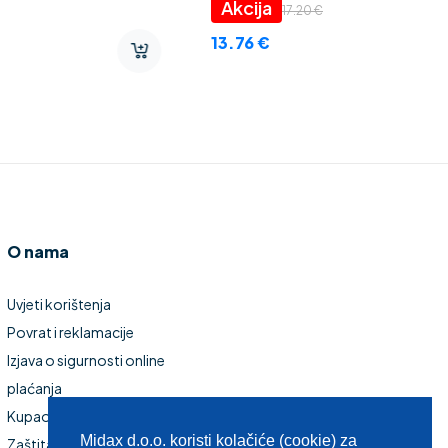
Thermo CEZAR” 2 mm
1.45
€
1.16
€
O nama
Uvjeti korištenja
Povrat i reklamacije
Izjava o sigurnosti online
plaćanja
Kupaonski namještaj
Midax d.o.o. koristi kolačiće (cookie) za
Zaštita privatnosti