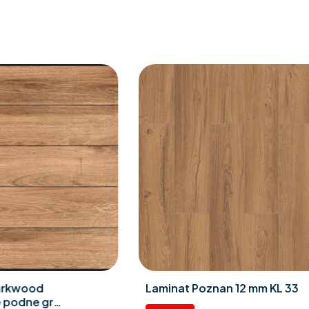
99252 Podloga za laminat (
podno grijanje ) “Expert