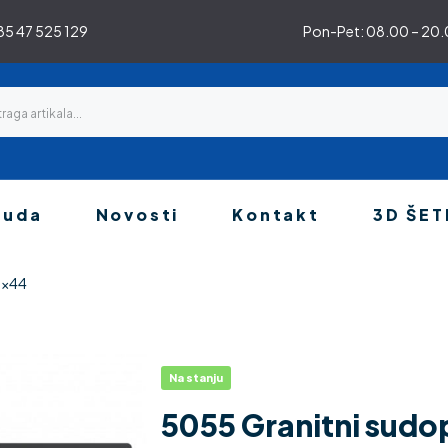
5 47 525 129
Pon-Pet: 08.00 – 20.0
nuda
Novosti
Kontakt
3D ŠET
6×44
Na stanju
5055 Granitni sudo