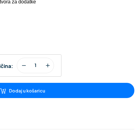
otvora za dodatke
ičina:
Dodaj u košaricu