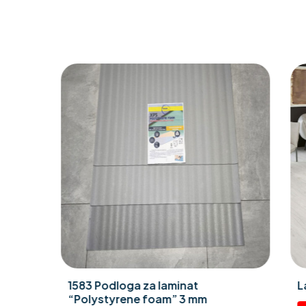
20 x 120 Rett Barkwood
Laminat Po
Brown – Pločice podne gres