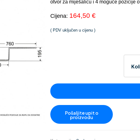
otvor za miješalicu i 4 moguće pozicije 
164,50 €
Cijena:
( PDV uključen u cijenu )
Kol