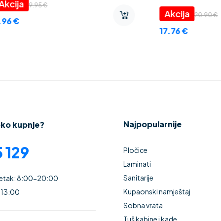
.20
€
3.72
€
Najpopularnije
oko kupnje?
 129
Pločice
Laminati
Sanitarije
Petak: 8:00-20:00
Kupaonski namještaj
 13:00
Sobna vrata
Tuš kabine i kade