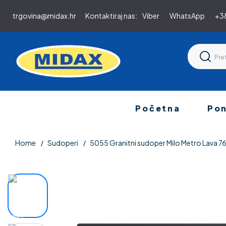
trgovina@midax.hr
Kontaktiraj nas:
Viber
WhatsApp
+38
Početna
Po
Home
Sudoperi
5055 Granitni sudoper Milo Metro Lava 7