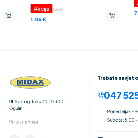
porculan
17
20.90
€
13.76
€
17.76
€
Trebate savjet 
047 525
Ul. Svetog Roka 70, 47300,
Ogulin
Ponedjeljak – 
Subota: 8:00 –
Prikaz na mapi