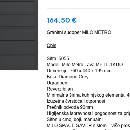
164.50
€
Granitni sudoper MILO METRO
Opis
Šifra: 5055
Model: Milo Metro Lava MET.L.1KDO
Dimenzije: 760 x 440 x 195 mm
Boja: Diamond Grey
Ugradbeni
Reverzibilan
Minimalna širina kuhinjskog elementa: 
Izuzetna čvrstoća i otpornost
Prečnik odvoda 90mm
Higijenska ispravnost i pogodnost za pr
Sifon u crnoj boji, manualni
MILÓ SPACE SAVER sistem – više prost