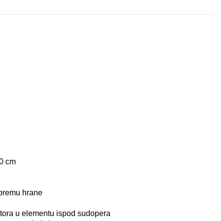
164.00
236.00
€
€
40 cm
ipremu hrane
ora u elementu ispod sudopera