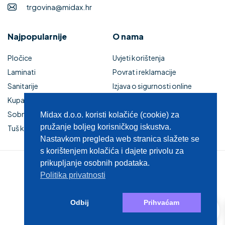
trgovina@midax.hr
Najpopularnije
O nama
Pločice
Uvjeti korištenja
Laminati
Povrat i reklamacije
Sanitarije
Izjava o sigurnosti online
Kupaonski namještaj
plaćanja
Sobna vrata
Kupaonski namještaj
Midax d.o.o. koristi kolačiće (cookie) za
pružanje boljeg korisničkog iskustva.
Tuš kabine i kade
Zaštita privatnosti
Nastavkom pregleda web stranica slažete se
s korištenjem kolačića i dajete privolu za
prikupljanje osobnih podataka.
© 2025 MIDAX d.o.o.
Politika privatnosti
0
Odbij
Prihvaćam