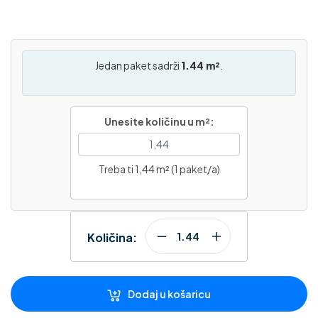
Jedan paket sadrži
1.44 m²
.
Unesite količinu u m²:
Treba ti 1,44 m² (1 paket/a)
Količina:
Dodaj u košaricu