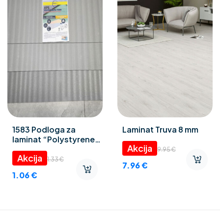
1583 Podloga za
Laminat Truva 8 mm
laminat “Polystyrene
foam” 3 mm
9.95
€
1.33
€
7.96
€
1.06
€