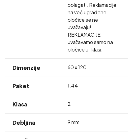
polagati. Reklamacije
na već ugrađene
pločice se ne
uvažavaju!
REKLAMACIJE
uvažavamo samo na
pločice u I klasi.
Dimenzije
60 x 120
Paket
1.44
Klasa
2
Debljina
9 mm