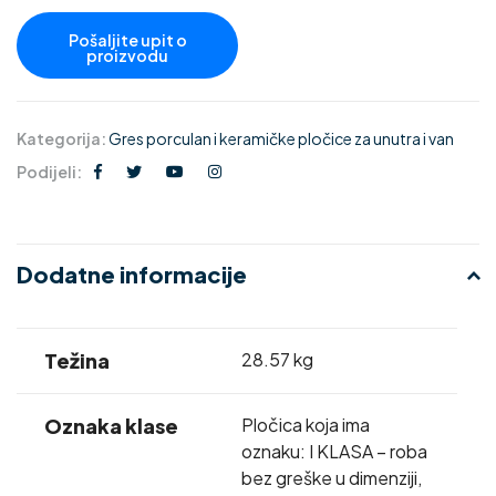
Kategorija:
Gres porculan i keramičke pločice za unutra i van
Podijeli:
Dodatne informacije
Težina
28.57 kg
Oznaka klase
Pločica koja ima
oznaku: I KLASA – roba
bez greške u dimenziji,