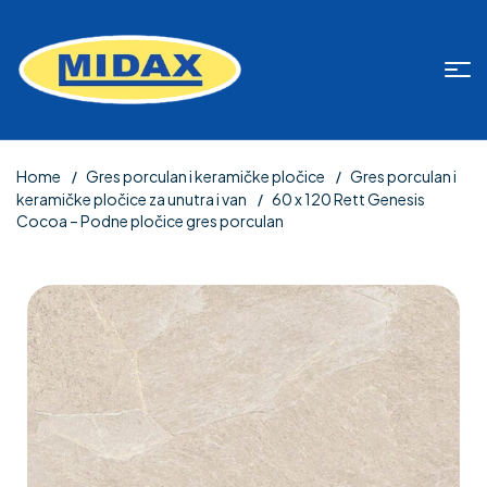
Home
Gres porculan i keramičke pločice
Gres porculan i
keramičke pločice za unutra i van
60 x 120 Rett Genesis
Cocoa – Podne pločice gres porculan