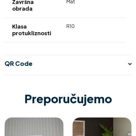
Završna
Mat
obrada
Klasa
R10
protukliznosti
QR Code
Preporučujemo