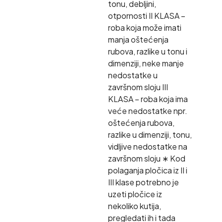
tonu, debljini,
otpornosti II KLASA –
roba koja može imati
manja oštećenja
rubova, razlike u tonu i
dimenziji, neke manje
nedostatke u
završnom sloju III
KLASA – roba koja ima
veće nedostatke npr.
oštećenja rubova,
razlike u dimenziji, tonu,
vidljive nedostatke na
završnom sloju ∗ Kod
polaganja pločica iz II i
III klase potrebno je
uzeti pločice iz
nekoliko kutija,
pregledati ih i tada