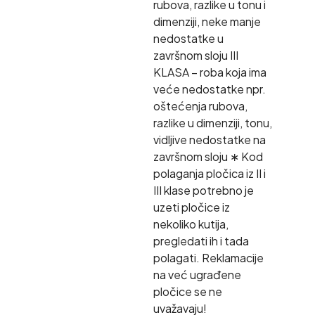
rubova, razlike u tonu i
dimenziji, neke manje
nedostatke u
završnom sloju III
KLASA – roba koja ima
veće nedostatke npr.
oštećenja rubova,
razlike u dimenziji, tonu,
vidljive nedostatke na
završnom sloju ∗ Kod
polaganja pločica iz II i
III klase potrebno je
uzeti pločice iz
nekoliko kutija,
pregledati ih i tada
polagati. Reklamacije
na već ugrađene
pločice se ne
uvažavaju!