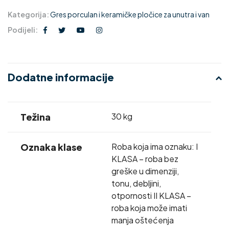
Kategorija:
Gres porculan i keramičke pločice za unutra i van
Podijeli:
Dodatne informacije
Težina
30 kg
Oznaka klase
Roba koja ima oznaku: I
KLASA – roba bez
greške u dimenziji,
tonu, debljini,
otpornosti II KLASA –
roba koja može imati
manja oštećenja