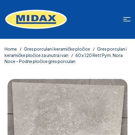
Home
Gres porculan i keramičke pločice
Gres porculan i
keramičke pločice za unutra i van
60 x 120 Rett Pym. Nora
Noce – Podne pločice gres porculan