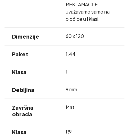
REKLAMACIJE
uvažavamo samo na
pločice u I klasi.
Dimenzije
60 x 120
Paket
1.44
Klasa
1
Debljina
9 mm
Završna
Mat
obrada
Klasa
R9