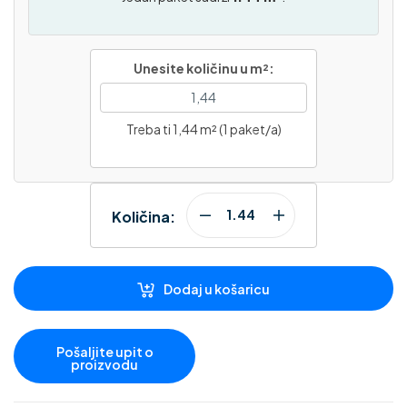
Unesite količinu u m²:
Treba ti 1,44 m² (1 paket/a)
Količina:
Dodaj u košaricu