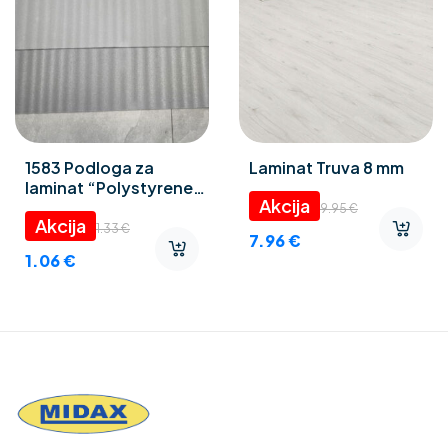
1583 Podloga za
Laminat Truva 8 mm
laminat “Polystyrene
foam” 3 mm
9.95
€
1.33
€
7.96
€
1.06
€