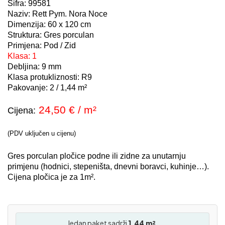
Šifra: 99581
Naziv: Rett Pym. Nora Noce
Dimenzija: 60 x 120 cm
Struktura: Gres porculan
Primjena: Pod / Zid
Klasa: 1
Debljina: 9 mm
Klasa protukliznosti: R9
Pakovanje: 2 / 1,44 m²
24,50 € / m²
Cijena:
(PDV uključen u cijenu)
Gres porculan pločice podne ili zidne za unutarnju
primjenu (hodnici, stepeništa, dnevni boravci, kuhinje…).
Cijena pločica je za 1m².
Jedan paket sadrži
1.44 m²
.