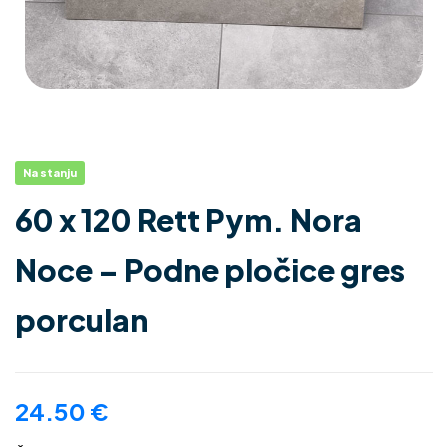
Na stanju
60 x 120 Rett Pym. Nora
Noce – Podne pločice gres
porculan
24.50
€