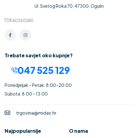
Ul. Svetog Roka 70, 47300, Ogulin
Prikaz na mapi
Trebate savjet oko kupnje?
047 525 129
Ponedjeljak – Petak: 8:00-20:00
Subota: 8:00 – 13:00
trgovina@midax.hr
Najpopularnije
O nama