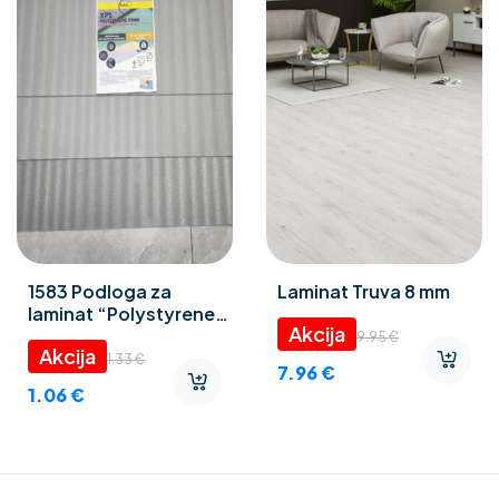
1583 Podloga za
Laminat Truva 8 mm
laminat “Polystyrene
foam” 3 mm
9.95
€
1.33
€
7.96
€
1.06
€