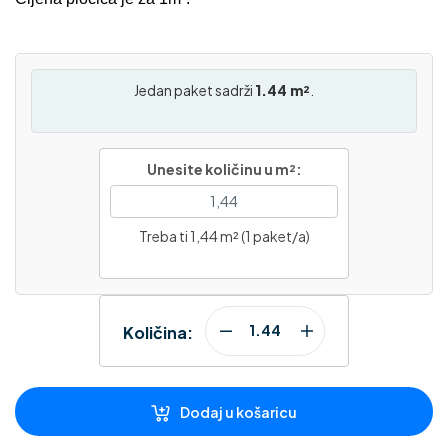
Jedan paket sadrži
1.44 m²
.
Unesite količinu u m²:
Treba ti 1,44 m² (1 paket/a)
Količina:
Dodaj u košaricu