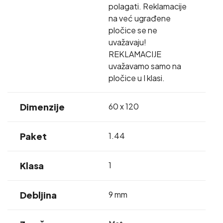
polagati. Reklamacije
na već ugrađene
pločice se ne
uvažavaju!
REKLAMACIJE
uvažavamo samo na
pločice u I klasi.
Dimenzije
60 x 120
Paket
1.44
Klasa
1
Debljina
9 mm