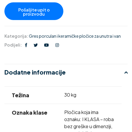
Kategorija:
Gres porculan i keramičke pločice za unutra i van
Podijeli:
Dodatne informacije
Težina
30 kg
Oznaka klase
Pločica koja ima
oznaku: I KLASA – roba
bez greške u dimenziji,