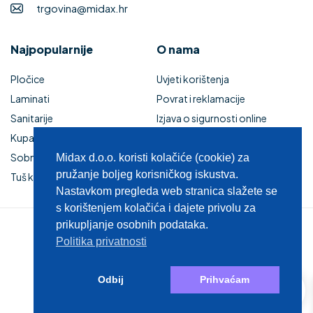
trgovina@midax.hr
Najpopularnije
O nama
Pločice
Uvjeti korištenja
Laminati
Povrat i reklamacije
Sanitarije
Izjava o sigurnosti online
Kupaonski namještaj
plaćanja
Sobna vrata
Kupaonski namještaj
Midax d.o.o. koristi kolačiće (cookie) za
pružanje boljeg korisničkog iskustva.
Tuš kabine i kade
Zaštita privatnosti
Nastavkom pregleda web stranica slažete se
s korištenjem kolačića i dajete privolu za
prikupljanje osobnih podataka.
© 2025 MIDAX d.o.o.
Politika privatnosti
0
Odbij
Prihvaćam