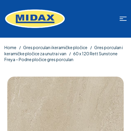
Home
Gres porculan i keramičke pločice
Gres porculan i
keramičke pločice za unutra i van
60 x 120 Rett Sunstone
Freya – Podne pločice gres porculan