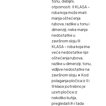
tonu, debljini,
otpornosti. II KLASA –
roba koja može imati
manja oštećenja
rubova, razlike u tonu i
dimenziji, neke manje
nedostatke u
završnom sloju III
KLASA – roba koja ima
veće nedostatke npr.
oštećenja rubova,
razlike u dimenziji, tonu,
vidljive nedostatke na
završnom sloju ∗ Kod
polaganja pločica iz II i
III klase potrebno je
uzeti pločice iz
nekoliko kutija,
pregledati ih i tada