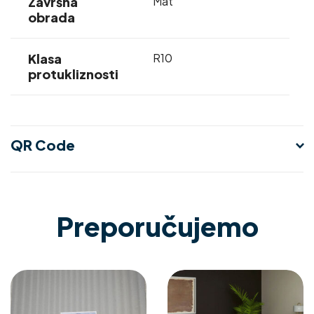
Završna
Mat
obrada
Klasa
R10
protukliznosti
QR Code
Preporučujemo