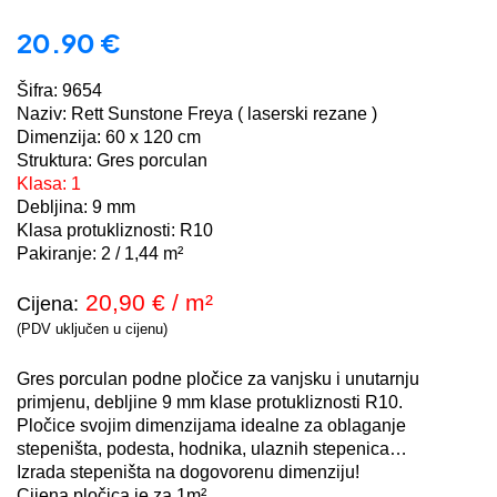
20.90
€
Šifra: 9654
Naziv: Rett Sunstone Freya ( laserski rezane )
Dimenzija: 60 x 120 cm
Struktura: Gres porculan
Klasa: 1
Debljina: 9 mm
Klasa protukliznosti: R10
Pakiranje: 2 / 1,44 m²
20,90
€ / m²
Cijena:
(PDV uključen u cijenu)
Gres porculan podne pločice za vanjsku i unutarnju
primjenu, debljine 9 mm klase protukliznosti R10.
Pločice svojim dimenzijama idealne za oblaganje
stepeništa, podesta, hodnika, ulaznih stepenica…
Izrada stepeništa na dogovorenu dimenziju!
Cijena pločica je za 1m².