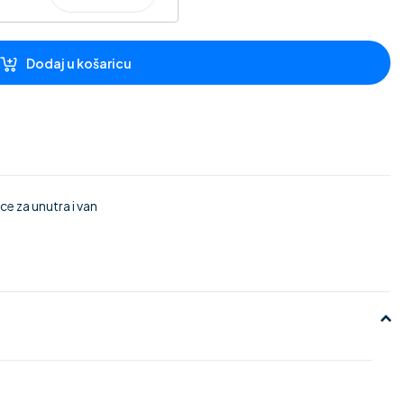
Dodaj u košaricu
e za unutra i van