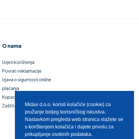
O nama
Uvjeti korištenja
Povrat i reklamacije
Izjava o sigurnosti online
plaćanja
Kupaonski namještaj
Midax d.o.o. koristi kolačiće (cookie) za
Zaštita privatnosti
pružanje boljeg korisničkog iskustva.
Nastavkom pregleda web stranica slažete se
s korištenjem kolačića i dajete privolu za
prikupljanje osobnih podataka.