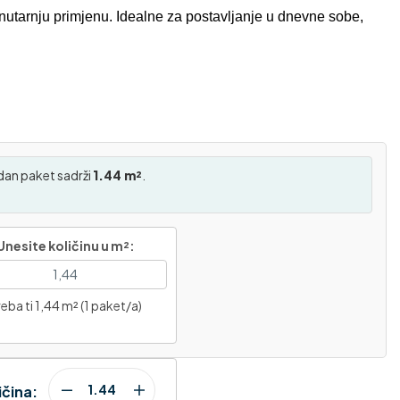
nutarnju primjenu. Idealne za postavljanje u dnevne sobe,
dan paket sadrži
1.44 m²
.
Unesite količinu u m²:
eba ti 1,44 m² (1 paket/a)
ičina: