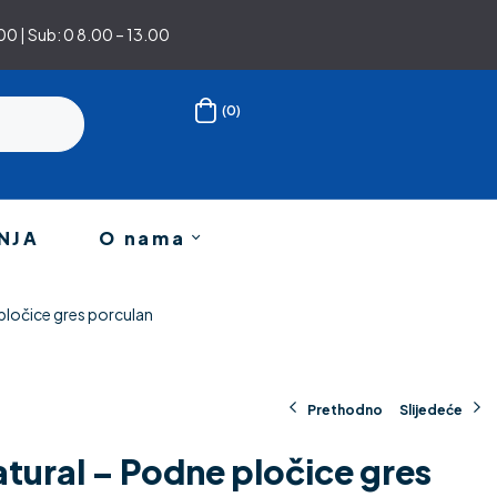
0 | Sub: 0 8.00 – 13.00
(0)
NJA
O nama
 pločice gres porculan
Prethodno
Slijedeće
Natural – Podne pločice gres