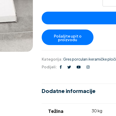
Kategorija:
Gres porculan i keramičke pločic
Podijeli:
Dodatne informacije
Težina
30 kg