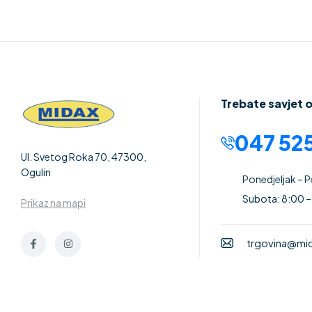
Trebate savjet 
047 525
Ul. Svetog Roka 70, 47300,
Ogulin
Ponedjeljak – 
Subota: 8:00 –
Prikaz na mapi
trgovina@mid