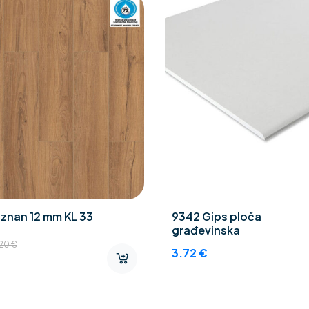
znan 12 mm KL 33
9342 Gips ploča
građevinska
.20
€
3.72
€