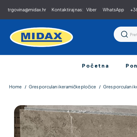
trgovina@midax.hr
Kontaktiraj nas:
Viber
WhatsApp
+38
Početna
Po
Home
Gres porculan i keramičke pločice
Gres porculan i k