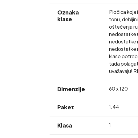
Oznaka
Pločica koja 
klase
tonu, debljin
oštećenja rub
nedostatke u
nedostatke np
nedostatke na
klase potrebno
tada polagat
uvažavaju! R
Dimenzije
60 x 120
Paket
1.44
Klasa
1