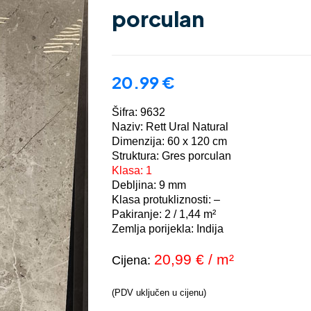
porculan
20.99
€
Šifra: 9632
Naziv: Rett Ural Natural
Dimenzija: 60 x 120 cm
Struktura: Gres porculan
Klasa: 1
Debljina: 9 mm
Klasa protukliznosti: –
Pakiranje: 2
/ 1,44
m²
Zemlja porijekla: Indija
20,99 € / m²
Cijena:
(PDV uključen u cijenu)