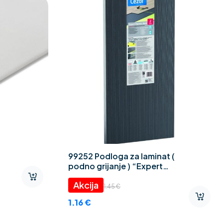
99252 Podloga za laminat (
podno grijanje ) “Expert
Thermo CEZAR” 2 mm
1.45
€
1.16
€