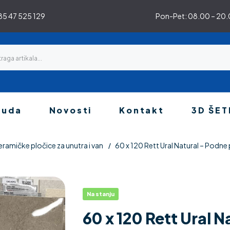
5 47 525 129
Pon-Pet: 08.00 – 20.0
nuda
Novosti
Kontakt
3D ŠET
eramičke pločice za unutra i van
60 x 120 Rett Ural Natural – Podne
Na stanju
60 x 120 Rett Ural 