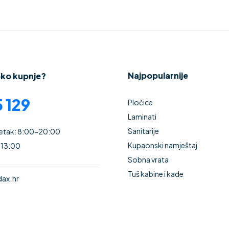
Najpopularnije
oko kupnje?
 129
Pločice
Laminati
Sanitarije
Petak: 8:00-20:00
Kupaonski namještaj
 13:00
Sobna vrata
Tuš kabine i kade
ax.hr