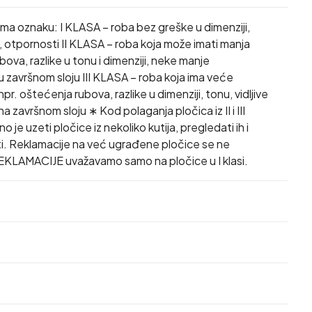
ima oznaku: I KLASA – roba bez greške u dimenziji,
i, otpornosti II KLASA – roba koja može imati manja
ova, razlike u tonu i dimenziji, neke manje
 završnom sloju III KLASA – roba koja ima veće
r. oštećenja rubova, razlike u dimenziji, tonu, vidljive
 završnom sloju ∗ Kod polaganja pločica iz II i III
 je uzeti pločice iz nekoliko kutija, pregledati ih i
i. Reklamacije na već ugrađene pločice se ne
EKLAMACIJE uvažavamo samo na pločice u I klasi.