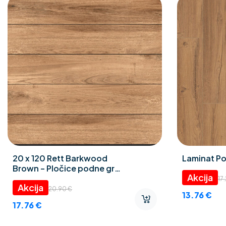
20 x 120 Rett Barkwood
Laminat Po
Brown – Pločice podne gres
porculan
17
20.90
€
13.76
€
17.76
€