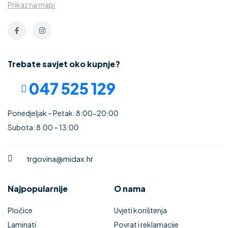
Prikaz na mapi
Trebate savjet oko kupnje?
047 525 129
Ponedjeljak – Petak: 8:00-20:00
Subota: 8:00 – 13:00
trgovina@midax.hr
Najpopularnije
O nama
Pločice
Uvjeti korištenja
Laminati
Povrat i reklamacije