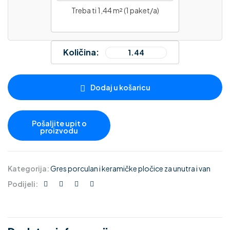
Treba ti 1,44 m² (1 paket/a)
Količina:
Dodaj u košaricu
Kategorija:
Gres porculan i keramičke pločice za unutra i van
Podijeli: