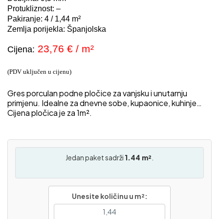
Protukliznost: –
Pakiranje: 4 / 1,44 m²
Zemlja porijekla: Španjolska
23,76
€ / m²
Cijena:
(PDV uključen u cijenu)
Gres porculan podne pločice za vanjsku i unutarnju
primjenu. Idealne za dnevne sobe, kupaonice, kuhinje…
Cijena pločica je za 1m².
Jedan paket sadrži
1.44 m²
.
Unesite količinu u m²: