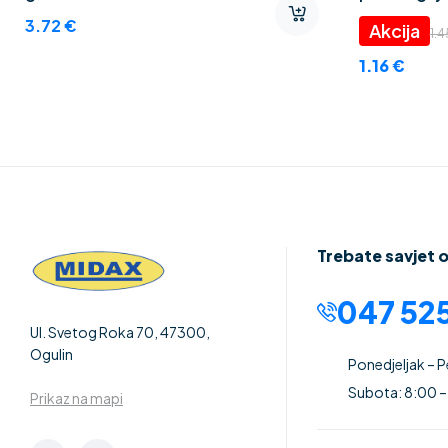
Thermo CE
3.72
€
1.
1.16
€
Trebate savjet 
047 525
Ul. Svetog Roka 70, 47300,
Ogulin
Ponedjeljak – 
Subota: 8:00 –
Prikaz na mapi