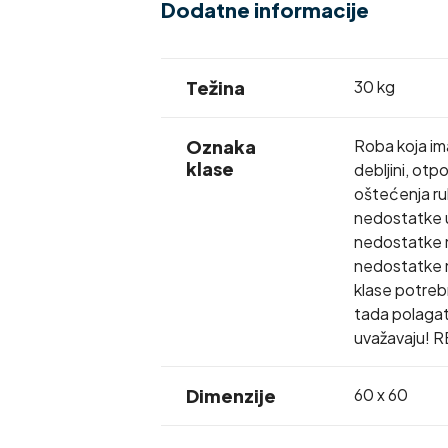
Dodatne informacije
Težina
30 kg
Oznaka
Roba koja im
klase
debljini, otp
oštećenja rub
nedostatke u
nedostatke np
nedostatke na
klase potrebno
tada polagat
uvažavaju! R
Dimenzije
60 x 60