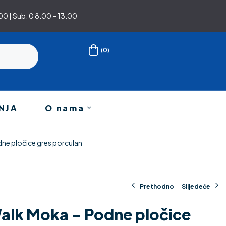
0 | Sub: 0 8.00 – 13.00
(0)
NJA
O nama
dne pločice gres porculan
Prethodno
Slijedeće
Walk Moka – Podne pločice