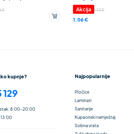
ZAR” 2 mm
45
€
1.33
€
1.06
€
Najpopularnije
oko kupnje?
 129
Pločice
Laminati
Sanitarije
Petak: 8:00-20:00
Kupaonski namještaj
 13:00
Sobna vrata
Tuš kabine i kade