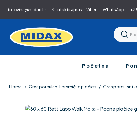
trgovina@midax.hr
Kontaktiraj nas:
Viber
WhatsApp
+38
Početna
Po
Home
Gres porculan i keramičke pločice
Gres porculan i k