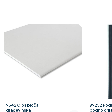
9342 Gips ploča
99252 Podl
građevinska
podno grija