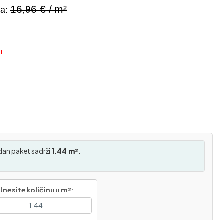
16,96
€ / m²
na:
!
dan paket sadrži
1.44 m²
.
Unesite količinu u m²: