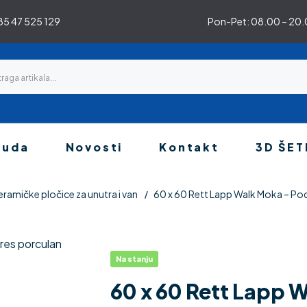
5 47 525 129
Pon-Pet: 08.00 – 20.0
nuda
Novosti
Kontakt
3D ŠET
eramičke pločice za unutra i van
60 x 60 Rett Lapp Walk Moka – Po
Na stanju
60 x 60 Rett Lapp 