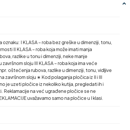
a oznaku: I KLASA – roba bez greške u dimenziji, tonu,
ornosti II KLASA – roba koja može imati manja
ova, razlike u tonu i dimenziji, neke manje
 završnom sloju III KLASA – roba koja ima veće
r. oštećenja rubova, razlike u dimenziji, tonu, vidljive
 završnom sloju ∗ Kod polaganja pločica iz II i III
 je uzeti pločice iz nekoliko kutija, pregledati ih i
i. Reklamacije na već ugrađene pločice se ne
EKLAMACIJE uvažavamo samo na pločice u I klasi.