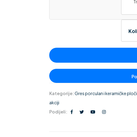
Tr
Kol
Kategorije:
Gres porculan i keramičke pločic
akciji
Podijeli: