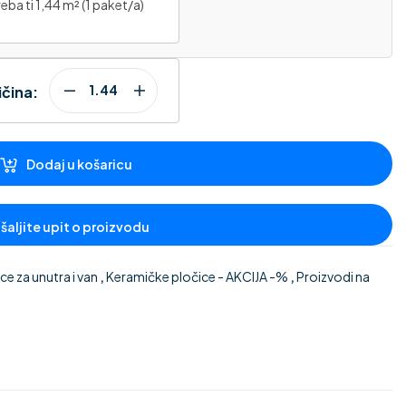
eba ti 1,44 m² (1 paket/a)
ičina:
Dodaj u košaricu
e za unutra i van
,
Keramičke pločice - AKCIJA -%
,
Proizvodi na