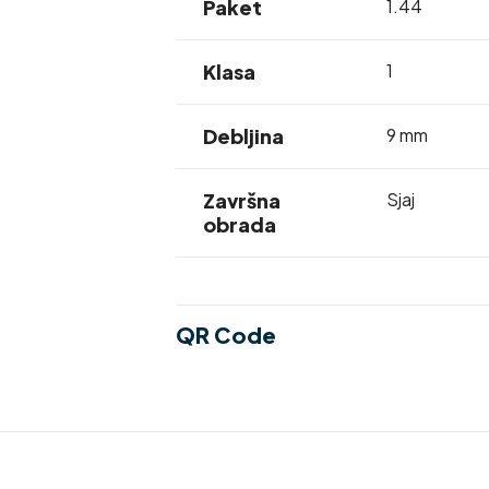
Paket
1.44
Klasa
1
Debljina
9 mm
Završna
Sjaj
obrada
QR Code