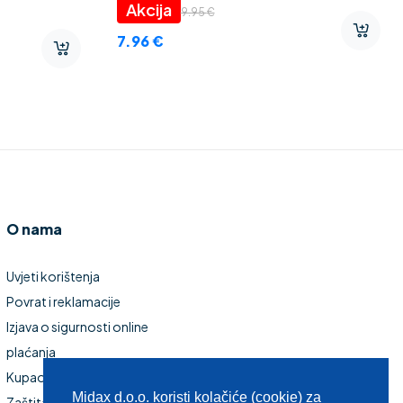
9.95
€
7.96
€
O nama
Uvjeti korištenja
Povrat i reklamacije
Izjava o sigurnosti online
plaćanja
Kupaonski namještaj
Midax d.o.o. koristi kolačiće (cookie) za
Zaštita privatnosti