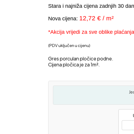
Stara i najniža cijena zadnjih 30 da
12,72 € / m²
Nova cijena:
*Akcija vrijedi za sve oblike plaćanja
(PDV uključen u cijenu)
Gres porculan pločice podne.
Cijena pločica je za 1m².
Je