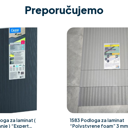
Preporučujemo
oga za laminat (
1583 Podloga za laminat
nje ) “Expert
“Polystyrene foam” 3 mm