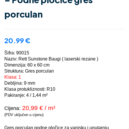
porculan
20.99
€
Šifra: 90015
Naziv: Rett Sunstone Baugi ( laserski rezane )
Dimenzija: 60 x 60 cm
Struktura: Gres porculan
Klasa: 1
Debljina: 9 mm
Klasa protukliznosti: R10
Pakiranje: 4 / 1,44 m²
20,99
€ / m²
Cijena:
(PDV uključen u cijenu)
Gres porculan podne pločice za vanjsku i unutarnju