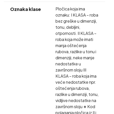
Oznaka klase
Pločica koja ima
oznaku: I KLASA – roba
bez greške u dimenziji,
tonu, debljini,
otpornosti. II KLASA –
roba koja može imati
manja oštećenja
rubova, razlike u tonu i
dimenziji, neke manje
nedostatke u
završnom sloju III
KLASA – roba koja ima
veće nedostatke npr.
oštećenja rubova,
razlike u dimenziji, tonu,
vidljive nedostatke na
završnom sloju ∗ Kod
polaganja pločica iz II i