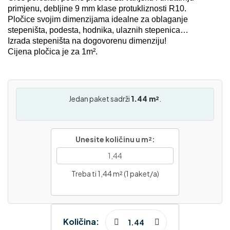
primjenu, debljine 9 mm klase protukliznosti R10.
Pločice svojim dimenzijama idealne za oblaganje
stepeništa, podesta, hodnika, ulaznih stepenica…
Izrada stepeništa na dogovorenu dimenziju!
Cijena pločica je za 1m².
Jedan paket sadrži
1.44 m²
.
Unesite količinu u m²:
Treba ti 1,44 m² (1 paket/a)
Količina: