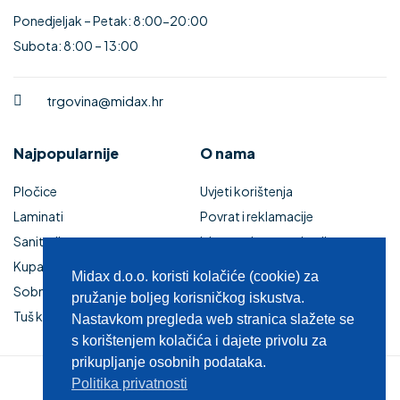
Ponedjeljak – Petak: 8:00-20:00
Subota: 8:00 – 13:00
trgovina@midax.hr
Najpopularnije
O nama
Pločice
Uvjeti korištenja
Laminati
Povrat i reklamacije
Sanitarije
Izjava o sigurnosti online
Kupaonski namještaj
plaćanja
Midax d.o.o. koristi kolačiće (cookie) za
Sobna vrata
Kupaonski namještaj
pružanje boljeg korisničkog iskustva.
Tuš kabine i kade
Zaštita privatnosti
Nastavkom pregleda web stranica slažete se
s korištenjem kolačića i dajete privolu za
prikupljanje osobnih podataka.
Politika privatnosti
© 2025 MIDAX d.o.o.