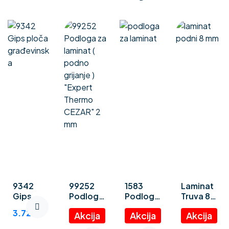
9342
99252
1583
Laminat
Gips
Podloga
Podloga
Truva 8
ploča
za
za
mm
3.72
€
građevin
laminat (
laminat
ska
podno
“Polystyr