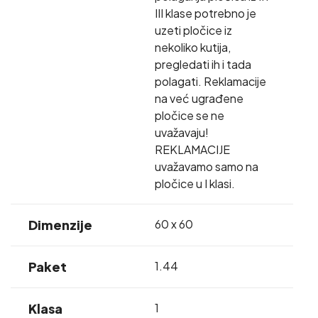
III klase potrebno je
uzeti pločice iz
nekoliko kutija,
pregledati ih i tada
polagati. Reklamacije
na već ugrađene
pločice se ne
uvažavaju!
REKLAMACIJE
uvažavamo samo na
pločice u I klasi.
Dimenzije
60 x 60
Paket
1.44
Klasa
1