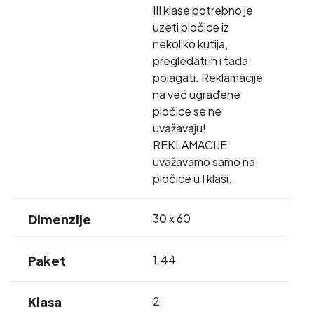
III klase potrebno je
uzeti pločice iz
nekoliko kutija,
pregledati ih i tada
polagati. Reklamacije
na već ugrađene
pločice se ne
uvažavaju!
REKLAMACIJE
uvažavamo samo na
pločice u I klasi.
Dimenzije
30 x 60
Paket
1.44
Klasa
2