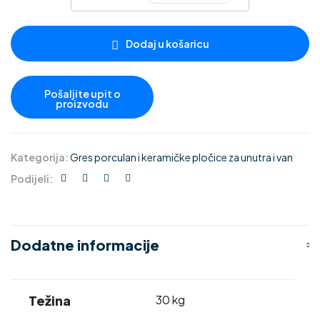
Dodaj u košaricu
Kategorija:
Gres porculan i keramičke pločice za unutra i van
Podijeli:
Dodatne informacije
Težina
30 kg