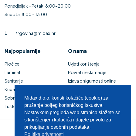
Ponedjeljak – Petak: 8:00-20:00
Subota: 8:00 – 13:00
trgovina@midax.hr
Najpopularnije
O nama
Pločice
Uvjeti korištenja
Laminati
Povrat i reklamacije
Sanitarije
Izjava o sigurnosti online
Kupaonski namještaj
plaćanja
Sobna vrata
Kupaonski namještaj
Midax d.o.o. koristi kolačiće (cookie) za
pružanje boljeg korisničkog iskustva.
Tuš kabine i kade
Zaštita privatnosti
Nastavkom pregleda web stranica slažete se
s korištenjem kolačića i dajete privolu za
prikupljanje osobnih podataka.
© 2025 MIDAX d.o.o.
Politika privatnosti