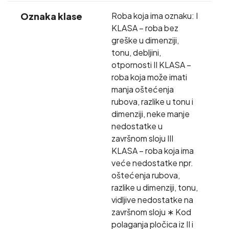
Oznaka klase
Roba koja ima oznaku: I
KLASA – roba bez
greške u dimenziji,
tonu, debljini,
otpornosti II KLASA –
roba koja može imati
manja oštećenja
rubova, razlike u tonu i
dimenziji, neke manje
nedostatke u
završnom sloju III
KLASA – roba koja ima
veće nedostatke npr.
oštećenja rubova,
razlike u dimenziji, tonu,
vidljive nedostatke na
završnom sloju ∗ Kod
polaganja pločica iz II i