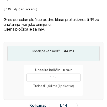
(PDV uključen u cijenu)
Gres porculan pločice podne klase protukliznosti R9 za
unutarnju i vanjsku primjenu.
Cijena pločica je za 1m².
Jedan paket sadrži
1.44 m²
.
Unesite količinu u m²:
Treba ti 1,44 m² (1 paket/a)
Količina: