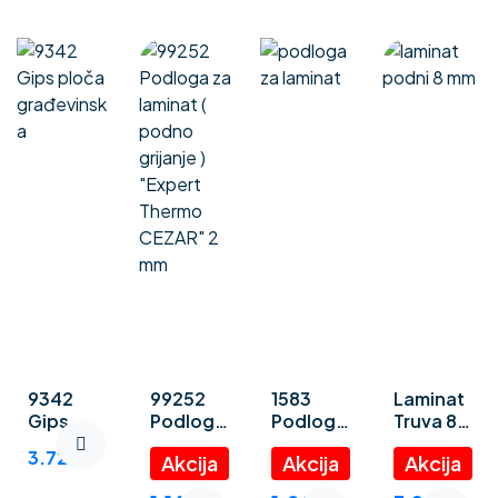
9342
99252
1583
Laminat
Gips
Podloga
Podloga
Truva 8
ploča
za
za
mm
3.72
€
građevin
laminat (
laminat
ska
podno
“Polystyr