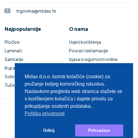
trgovina@midax.hr
Najpopularnije
O nama
Pločice
Uvjeti korištenja
Laminati
Povrat i reklamacije
Sanitarije
Izjava o sigurnosti online
Kupaonski namještaj
plaćanja
Sobna vrata
Kupaonski namještaj
Midax d.o.o. koristi kolačiće (cookie) za
pružanje boljeg korisničkog iskustva.
Tuš kabine i kade
Zaštita privatnosti
Nastavkom pregleda web stranica slažete se
s korištenjem kolačića i dajete privolu za
prikupljanje osobnih podataka.
© 2025 MIDAX d.o.o.
Politika privatnosti
0
Odbij
Prihvaćam