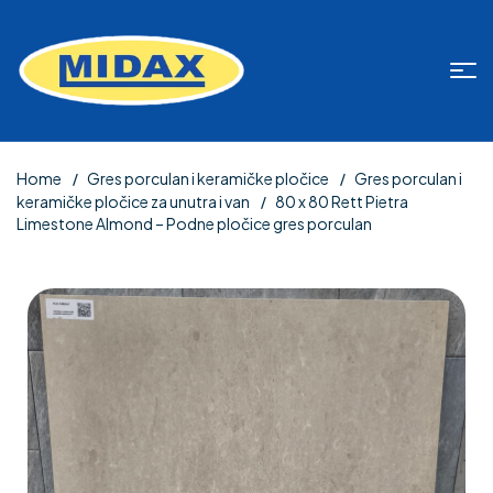
Home
Gres porculan i keramičke pločice
Gres porculan i
keramičke pločice za unutra i van
80 x 80 Rett Pietra
Limestone Almond – Podne pločice gres porculan