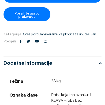
Kategorija:
Gres porculan i keramičke pločice za unutra i van
Podijeli:
Dodatne informacije
Težina
28 kg
Oznaka klase
Roba koja ima oznaku: I
KLASA – roba bez