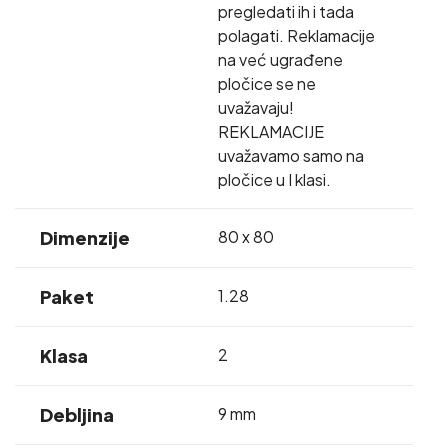
pregledati ih i tada
polagati. Reklamacije
na već ugrađene
pločice se ne
uvažavaju!
REKLAMACIJE
uvažavamo samo na
pločice u I klasi.
Dimenzije
80 x 80
Paket
1.28
Klasa
2
Debljina
9 mm