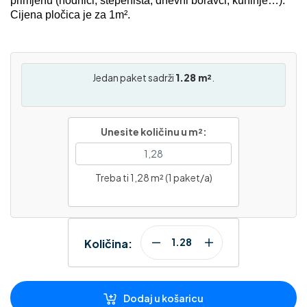
primjenu (hodnici, stepeništa, dnevni boravci, kuhinje…).
Cijena pločica je za 1m².
Jedan paket sadrži
1.28 m²
.
Unesite količinu u m²:
Treba ti 1,28 m² (1 paket/a)
Količina:
Dodaj u košaricu