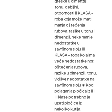
greške u dimenziji,
tonu, debljini,
otpornosti II KLASA –
roba koja može imati
manja oštećenja
rubova, razlike u tonu i
dimenziji, neke manje
nedostatke u
završnom sloju III
KLASA – roba koja ima
veće nedostatke npr.
oštećenja rubova,
razlike u dimenziji, tonu,
vidljive nedostatke na
završnom sloju ∗ Kod
polaganja pločica iz II i
III klase potrebno je
uzeti pločice iz
nekoliko kutija,