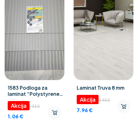
1583 Podloga za
Laminat Truva 8 mm
laminat “Polystyrene
foam” 3 mm
9.95
€
1.33
€
7.96
€
1.06
€