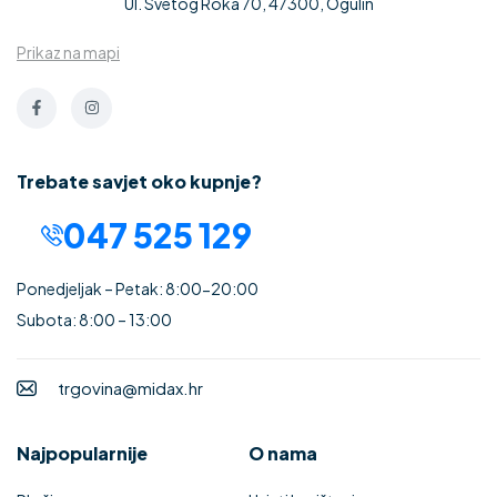
Ul. Svetog Roka 70, 47300, Ogulin
Prikaz na mapi
Trebate savjet oko kupnje?
047 525 129
Ponedjeljak – Petak: 8:00-20:00
Subota: 8:00 – 13:00
trgovina@midax.hr
Najpopularnije
O nama