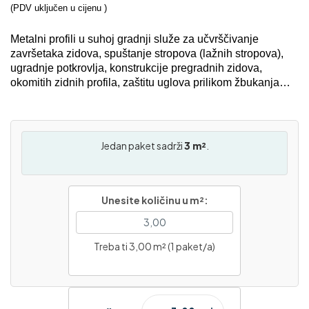
(PDV uključen u cijenu )
Metalni profili u suhoj gradnji služe za učvrščivanje
završetaka zidova, spuštanje stropova (lažnih stropova),
ugradnje potkrovlja, konstrukcije pregradnih zidova,
okomitih zidnih profila
, zaštitu uglova prilikom žbukanja…
Jedan paket sadrži
3 m²
.
Unesite količinu u m²:
Treba ti 3,00 m² (1 paket/a)