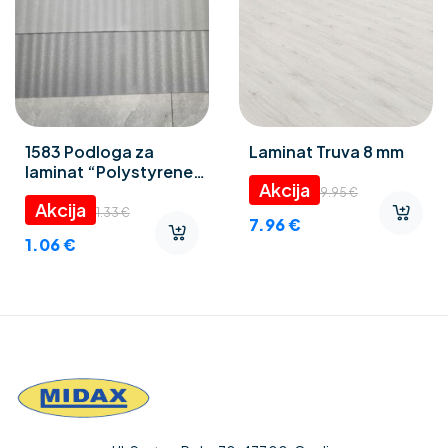
1583 Podloga za
Laminat Truva 8 mm
laminat “Polystyrene
foam” 3 mm
9.95
€
1.33
€
7.96
€
1.06
€