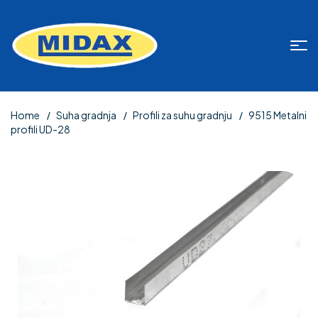
Home
Suha gradnja
Profili za suhu gradnju
9515 Metalni
profili UD-28