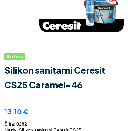
Na stanju
Silikon sanitarni Ceresit
CS25 Caramel-46
13.10
€
Šifra: 0282
Naziv: Silikon sanitarni Ceresit CS25