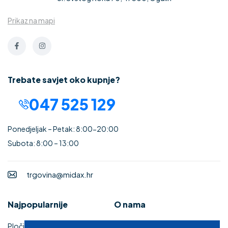
Prikaz na mapi
Trebate savjet oko kupnje?
047 525 129
Ponedjeljak – Petak: 8:00-20:00
Subota: 8:00 – 13:00
trgovina@midax.hr
Najpopularnije
O nama
Pločice
Uvjeti korištenja