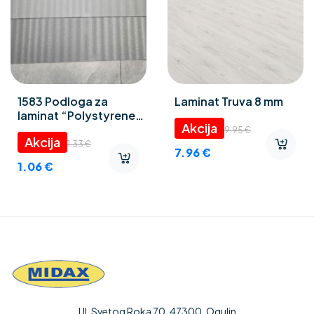
1583 Podloga za
Laminat Truva 8 mm
laminat “Polystyrene
foam” 3 mm
9.95
€
1.33
€
7.96
€
1.06
€
Ul. Svetog Roka 70, 47300, Ogulin